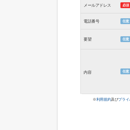
メールアドレス
必須
電話番号
任意
要望
任意
任意
内容
※
利用規約
及び
プライ