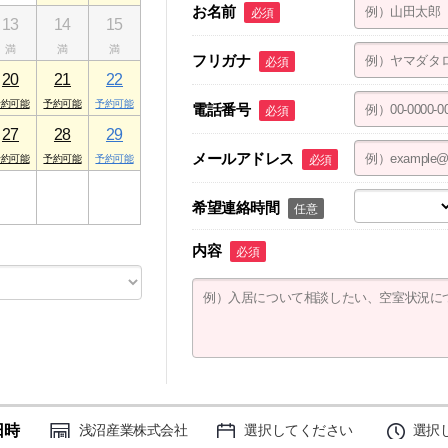
お名前
必須
13
14
15
フリガナ
必須
20
21
22
電話番号
必須
27
28
29
メールアドレス
必須
3
4
5
希望連絡時間
任意
内容
必須
日時
浅沼産業株式会社
選択してください
選択