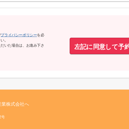
び
プライバシーポリシー
を必
さい。
左記に同意して予
ただいた場合は、お進み下さ
産業株式会社へ
62号