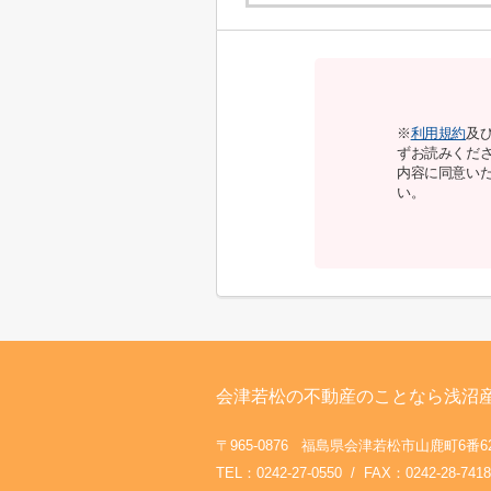
※
利用規約
及
ずお読みくだ
内容に同意い
い。
会津若松の不動産のことなら浅沼
〒965-0876 福島県会津若松市山鹿町6番
TEL：0242-27-0550 / FAX：0242-28-7418