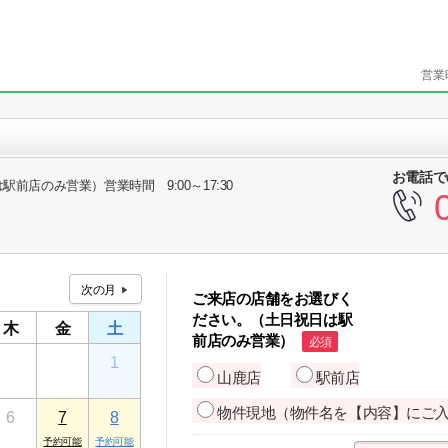
営業
お電話で
日祝は駅前店のみ営業）営業時間 9:00～17:30
ご来店の店舗をお選びく
ださい。（土日祝日は駅
木
金
土
前店のみ営業）
必須
30
31
1
山鹿店
駅前店
物件現地（物件名を【内容】にご
6
7
8