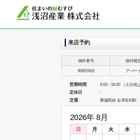
来店予約
物件番号
物件種
80925918
アパー
営業時間
9:00 ~18:00 （土
定休日
-
交通
磐越西線 会津若松駅
2026年 8月
日
月
火
水
26
27
28
29