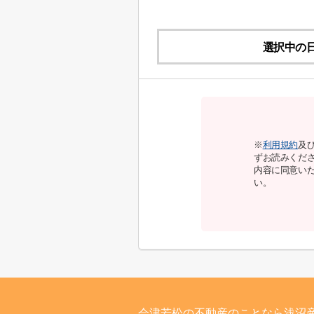
選択中の
※
利用規約
及
ずお読みくだ
内容に同意い
い。
会津若松の不動産のことなら浅沼