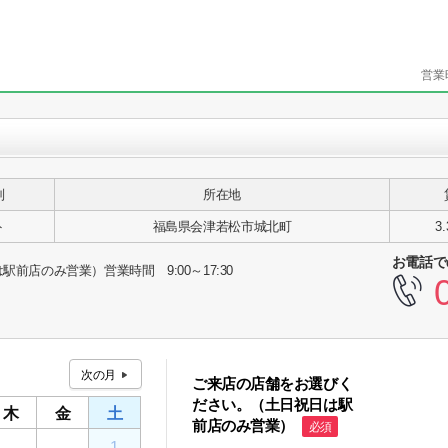
営業
別
所在地
ト
福島県会津若松市城北町
3
お電話で
日祝は駅前店のみ営業）営業時間 9:00～17:30
ご来店の店舗をお選びく
ださい。（土日祝日は駅
木
金
土
前店のみ営業）
必須
30
31
1