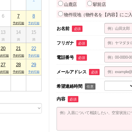
山鹿店
駅前店
物件現地（物件名を【内容】にご
6
7
8
お名前
必須
13
14
15
フリガナ
必須
20
21
22
電話番号
必須
27
28
29
メールアドレス
必須
3
4
5
希望連絡時間
任意
内容
必須