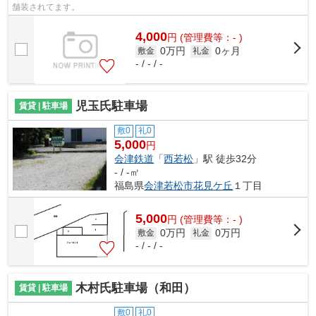
舗装されてます。
4,000
円
(管理費等：- )
0万円
0ヶ月
敷金
礼金
- / - / -
児玉氏駐車場
賃貸 | 駐車場
敷0
礼0
5,000
円
会津鉄道
「
西若松
」駅 徒歩32分
- / -㎡
福島県
会津若松市
花見ケ丘
１丁目
5,000
円
(管理費等：- )
0万円
0万円
敷金
礼金
- / - / -
木村氏駐車場（和田）
賃貸 | 駐車場
敷0
礼0