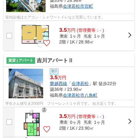
築33年 / 28.98㎡
福島県
会津若松市
宮町
室内設備はエアコン・シャワートイレなど充実しています。
3.5
万
円
(管理費等：- )
1ヶ月
1ヶ月
敷金
礼金
2階 / 1K / 28.98㎡
吉川アパートⅡ
賃貸 | アパート
敷0
3.5
万円
磐越西線
「
会津若松
」駅 徒歩22分
築36年 / 23.90㎡
福島県
会津若松市
八角町
学生さん値引き2000円 フリーレント１ケ月です。 短大近くです。
3.5
万
円
(管理費等：- )
0ヶ月
1ヶ月
敷金
礼金
2階 / 1K / 23.90㎡