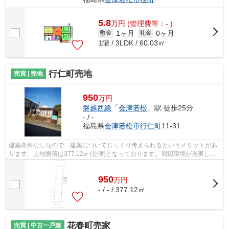
5.8
万
円
(管理費等：- )
1ヶ月
0ヶ月
敷金
礼金
1階 / 3LDK / 60.03㎡
行仁町売地
売買 | 売地
950
万円
磐越西線
「
会津若松
」駅 徒歩25分
- / -
福島県
会津若松市
行仁町
11-31
建築条件なしなので、建築についてじっくり考えられるというメリットがあ
ります。土地面積は377.12㎡(公簿)となっております。周辺環境が充実して
いる在宅用地です。綺麗に整備された...
950
万
円
- / - / 377.12㎡
花春町売家
売買 | 中古一戸建