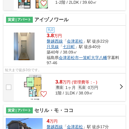
1-2階 / 2LDK / 39.60㎡
アイヅノワール
賃貸 | アパート
礼0
3.8
万円
磐越西線
「
会津若松
」駅 徒歩22分
只見線
「
七日町
」駅 徒歩40分
築40年 / 38.09㎡
福島県
会津若松市
一箕町大字八幡
字墓料
97-46
短大まで徒歩3分です。
3.8
万
円
(管理費等：- )
1ヶ月
0万円
敷金
礼金
1階 / 1LDK / 38.09㎡
セリル・モ・ココ
賃貸 | アパート
4
万円
磐越西線
「
会津若松
」駅 徒歩17分