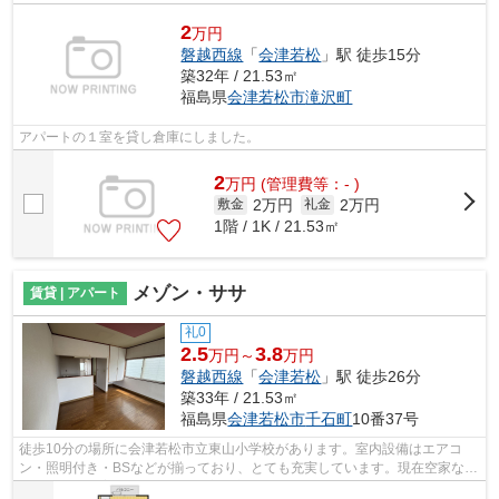
2
万円
磐越西線
「
会津若松
」駅 徒歩15分
築32年 / 21.53㎡
福島県
会津若松市
滝沢町
アパートの１室を貸し倉庫にしました。
2
万
円
(管理費等：- )
2万円
2万円
敷金
礼金
1階 / 1K / 21.53㎡
メゾン・ササ
賃貸 | アパート
礼0
2.5
3.8
万円～
万円
磐越西線
「
会津若松
」駅 徒歩26分
築33年 / 21.53㎡
福島県
会津若松市
千石町
10番37号
徒歩10分の場所に会津若松市立東山小学校があります。室内設備はエアコ
ン・照明付き・BSなどが揃っており、とても充実しています。現在空家なの
で、すぐにご案内できます。浴室に窓が...