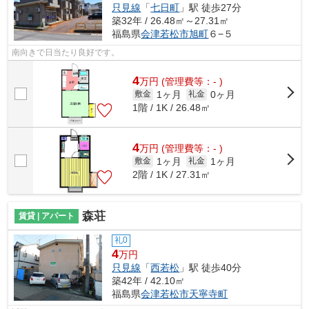
只見線
「
七日町
」駅 徒歩27分
築32年 / 26.48㎡～27.31㎡
福島県
会津若松市
旭町
６−５
南向きで日当たり良好です。
4
万
円
(管理費等：- )
1ヶ月
0ヶ月
敷金
礼金
1階 / 1K / 26.48㎡
4
万
円
(管理費等：- )
1ヶ月
1ヶ月
敷金
礼金
2階 / 1K / 27.31㎡
森荘
賃貸 | アパート
礼0
4
万円
只見線
「
西若松
」駅 徒歩40分
築42年 / 42.10㎡
福島県
会津若松市
天寧寺町