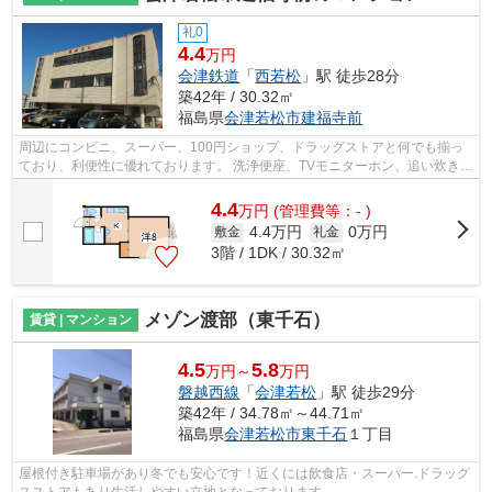
礼0
4.4
万円
会津鉄道
「
西若松
」駅 徒歩28分
築42年 / 30.32㎡
福島県
会津若松市
建福寺前
周辺にコンビニ、スーパー、100円ショップ、ドラッグストアと何でも揃っ
ており、利便性に優れております。 洗浄便座、TVモニターホン、追い炊き機
能付きの物件となっております。
4.4
万
円
(管理費等：- )
4.4万円
0万円
敷金
礼金
3階 / 1DK / 30.32㎡
メゾン渡部（東千石）
賃貸 | マンション
4.5
5.8
万円～
万円
磐越西線
「
会津若松
」駅 徒歩29分
築42年 / 34.78㎡～44.71㎡
福島県
会津若松市
東千石
１丁目
屋根付き駐車場があり冬でも安心です！近くには飲食店・スーパー.ドラッグ
スストアもあり生活しやすい立地となっております。