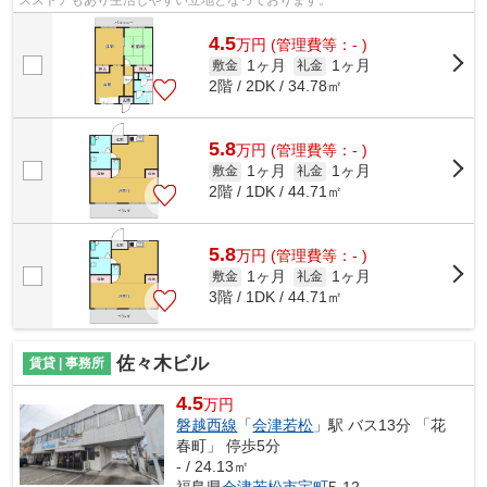
4.5
万
円
(管理費等：- )
1ヶ月
1ヶ月
敷金
礼金
2階 / 2DK / 34.78㎡
5.8
万
円
(管理費等：- )
1ヶ月
1ヶ月
敷金
礼金
2階 / 1DK / 44.71㎡
5.8
万
円
(管理費等：- )
1ヶ月
1ヶ月
敷金
礼金
3階 / 1DK / 44.71㎡
佐々木ビル
賃貸 | 事務所
4.5
万円
磐越西線
「
会津若松
」駅 バス13分 「花
春町」 停歩5分
- / 24.13㎡
福島県
会津若松市
宝町
5-12