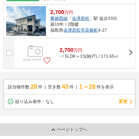
2,700
万円
磐越西線
「
会津若松
」駅 徒歩33分
築19年 / 2階建
福島県
会津若松市
花春町
4-27
2,700
万
円
- / 5LDK＋1S(納戸) / 171.65㎡
28
43
1～28
該当物件数
件
空き数
件
件を表示
変更
絞り込み条件：
なし
ページトップへ