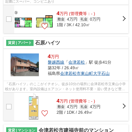
近隣にスーパー、コンビニあり
4
万
円
(管理費等：- )
4万円
0万円
敷金
礼金
1階 / 3K / 42.10㎡
石原ハイツ
賃貸 | アパート
4
万円
磐越西線
「
会津若松
」駅 徒歩41分
築32年 / 26.49㎡
福島県
会津若松市
東山町大字石山
「石原ハイツ」のここがイチオシ。徒歩10分の場所に会津若松市立東山小学
校があります。室内設備はエアコン・ネット使用料不要・追い焚きなど豊富
に揃っており、過ごしやすいお部屋に...
4
万
円
(管理費等：- )
4万円
4万円
敷金
礼金
2階 / 1DK / 26.49㎡
会津若松市建福寺前のマンション
賃貸 | マンション