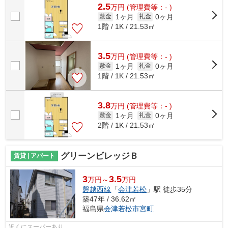
2.5
万
円
(管理費等：- )
1ヶ月
0ヶ月
敷金
礼金
1階 / 1K / 21.53㎡
3.5
万
円
(管理費等：- )
1ヶ月
0ヶ月
敷金
礼金
1階 / 1K / 21.53㎡
3.8
万
円
(管理費等：- )
1ヶ月
0ヶ月
敷金
礼金
2階 / 1K / 21.53㎡
グリーンビレッジＢ
賃貸 | アパート
3
3.5
万円～
万円
磐越西線
「
会津若松
」駅 徒歩35分
築47年 / 36.62㎡
福島県
会津若松市
宮町
近くにスーパーあり