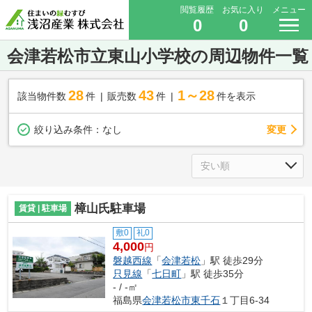
閲覧履歴
お気に入り
メニュー
0
0
会津若松市立東山小学校の周辺物件一覧
28
43
1～28
該当物件数
件
販売数
件
件を表示
変更
絞り込み条件：
なし
樟山氏駐車場
賃貸 | 駐車場
敷0
礼0
4,000
円
磐越西線
「
会津若松
」駅 徒歩29分
只見線
「
七日町
」駅 徒歩35分
- / -㎡
福島県
会津若松市
東千石
１丁目6-34