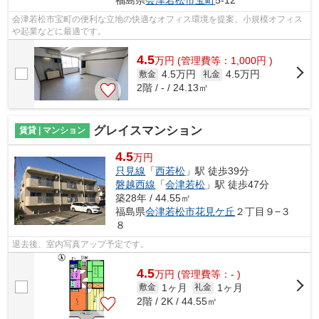
会津若松市宝町の便利な立地の快適なオフィス環境を提案。小規模オフィス
や起業などに最適です。
4.5
万
円
(管理費等：1,000円 )
4.5万円
4.5万円
敷金
礼金
2階 / - / 24.13㎡
グレイスマンション
賃貸 | マンション
4.5
万円
只見線
「
西若松
」駅 徒歩39分
磐越西線
「
会津若松
」駅 徒歩47分
築28年 / 44.55㎡
福島県
会津若松市
花見ケ丘
２丁目９−３
８
退去後、室内写真アップ予定です。
4.5
万
円
(管理費等：- )
1ヶ月
1ヶ月
敷金
礼金
2階 / 2K / 44.55㎡