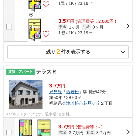
1階 / 1K / 23.19㎡
3.5
万
円
(管理費等：2,000円 )
1ヶ月
0ヶ月
敷金
礼金
1階 / 1K / 23.19㎡
2
残り
件を表示する
テラスＲ
賃貸 | アパート
3.7
万円
只見線
「
西若松
」駅 徒歩42分
築50年 / 39.60㎡
福島県
会津若松市
花見ケ丘
２丁目
メゾネットタイプです。駐車場2台無料。
3.7
万
円
(管理費等：- )
3.7万円
3.7万円
敷金
礼金