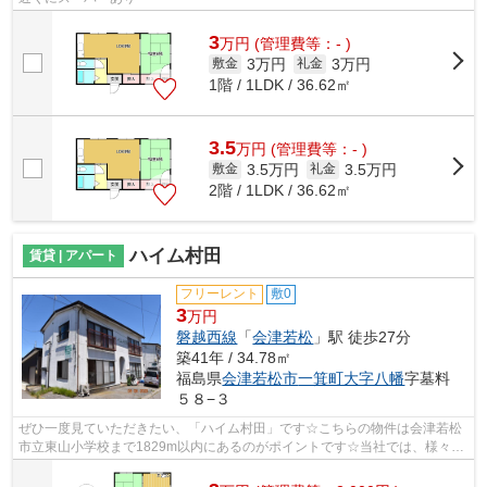
3
万
円
(管理費等：- )
3万円
3万円
敷金
礼金
1階 / 1LDK / 36.62㎡
3.5
万
円
(管理費等：- )
3.5万円
3.5万円
敷金
礼金
2階 / 1LDK / 36.62㎡
ハイム村田
賃貸 | アパート
フリーレント
敷0
3
万円
磐越西線
「
会津若松
」駅 徒歩27分
築41年 / 34.78㎡
福島県
会津若松市
一箕町大字八幡
字墓料
５８−３
ぜひ一度見ていただきたい、「ハイム村田」です☆こちらの物件は会津若松
市立東山小学校まで1829m以内にあるのがポイントです☆当社では、様々な
お客様のニーズに合わせた、豊富な物件情...