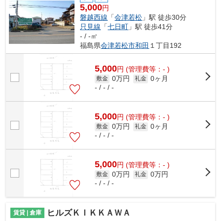
5,000
円
磐越西線
「
会津若松
」駅 徒歩30分
只見線
「
七日町
」駅 徒歩41分
- / -㎡
福島県
会津若松市
和田
１丁目192
5,000
円
(管理費等：- )
0万円
0ヶ月
敷金
礼金
- / - / -
5,000
円
(管理費等：- )
0万円
0ヶ月
敷金
礼金
- / - / -
5,000
円
(管理費等：- )
0万円
0万円
敷金
礼金
- / - / -
ヒルズＫＩＫＫＡＷＡ
賃貸 | 倉庫