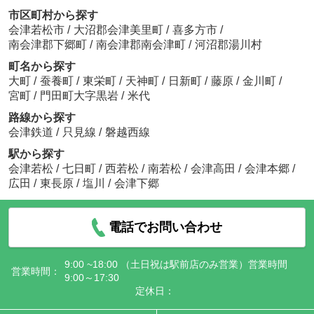
市区町村から探す
会津若松市
/
大沼郡会津美里町
/
喜多方市
/
南会津郡下郷町
/
南会津郡南会津町
/
河沼郡湯川村
町名から探す
大町
/
蚕養町
/
東栄町
/
天神町
/
日新町
/
藤原
/
金川町
/
宮町
/
門田町大字黒岩
/
米代
路線から探す
会津鉄道
/
只見線
/
磐越西線
駅から探す
会津若松
/
七日町
/
西若松
/
南若松
/
会津高田
/
会津本郷
/
広田
/
東長原
/
塩川
/
会津下郷
電話でお問い合わせ
9:00 ~18:00 （土日祝は駅前店のみ営業）営業時間
営業時間：
9:00～17:30
定休日：