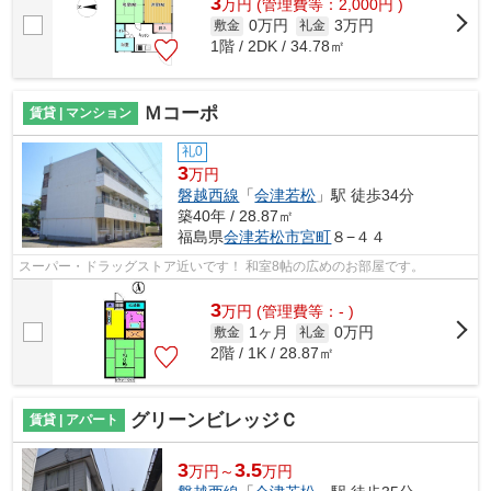
3
万
円
(管理費等：2,000円 )
0万円
3万円
敷金
礼金
1階 / 2DK / 34.78㎡
Ｍコーポ
賃貸 | マンション
礼0
3
万円
磐越西線
「
会津若松
」駅 徒歩34分
築40年 / 28.87㎡
福島県
会津若松市
宮町
８−４４
スーパー・ドラッグストア近いです！ 和室8帖の広めのお部屋です。
3
万
円
(管理費等：- )
1ヶ月
0万円
敷金
礼金
2階 / 1K / 28.87㎡
グリーンビレッジＣ
賃貸 | アパート
3
3.5
万円～
万円