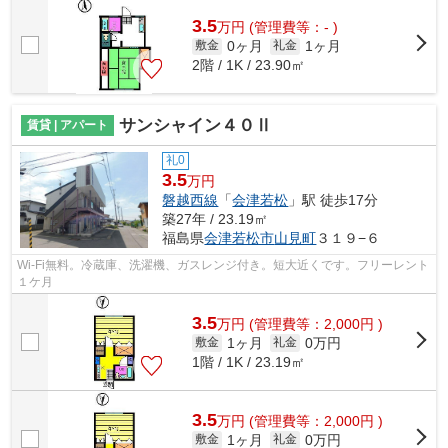
3.5
万
円
(管理費等：- )
0ヶ月
1ヶ月
敷金
礼金
2階 / 1K / 23.90㎡
サンシャイン４０Ⅱ
賃貸 | アパート
礼0
3.5
万円
磐越西線
「
会津若松
」駅 徒歩17分
築27年 / 23.19㎡
福島県
会津若松市
山見町
３１９−６
Wi-Fi無料。冷蔵庫、洗濯機、ガスレンジ付き。短大近くです。フリーレント
１ケ月
3.5
万
円
(管理費等：2,000円 )
1ヶ月
0万円
敷金
礼金
1階 / 1K / 23.19㎡
3.5
万
円
(管理費等：2,000円 )
1ヶ月
0万円
敷金
礼金