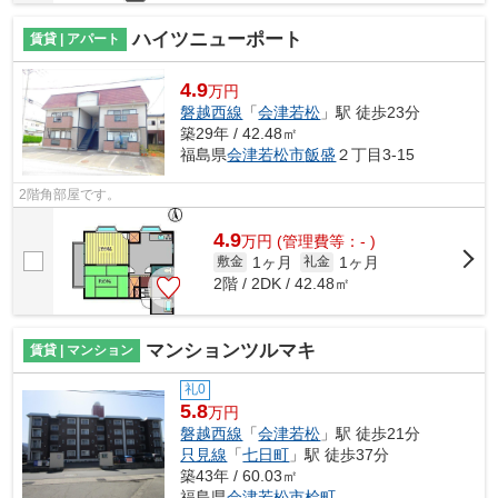
ハイツニューポート
賃貸 | アパート
4.9
万円
磐越西線
「
会津若松
」駅 徒歩23分
築29年 / 42.48㎡
福島県
会津若松市
飯盛
２丁目3-15
2階角部屋です。
4.9
万
円
(管理費等：- )
1ヶ月
1ヶ月
敷金
礼金
2階 / 2DK / 42.48㎡
マンションツルマキ
賃貸 | マンション
礼0
5.8
万円
磐越西線
「
会津若松
」駅 徒歩21分
只見線
「
七日町
」駅 徒歩37分
築43年 / 60.03㎡
福島県
会津若松市
桧町