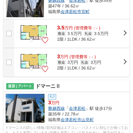
磐越西線
「
会津若松
」駅 徒歩35分
築47年 / 36.62㎡
福島県
会津若松市
宮町
3.5
万
円
(管理費等：- )
3.5万円
3.5万円
敷金
礼金
1階 / 1LDK / 36.62㎡
3
万
円
(管理費等：- )
3万円
3万円
敷金
礼金
2階 / 1LDK / 36.62㎡
ドマーニⅡ
賃貸 | アパート
礼0
3
万円
磐越西線
「
会津若松
」駅 徒歩17分
築35年 / 22.78㎡
福島県
会津若松市
山見町
ドマーニⅡの詳しい情報♪室内設備はエアコン・バストイレ別などが揃ってお
り、とても充実しています♪設備も充実していて住みやすい、魅力が詰まった