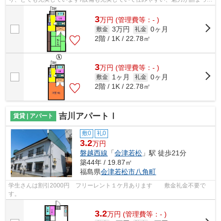
アパートです♪家賃3万円の物件タイプ...
3
万
円
(管理費等：- )
3万円
0ヶ月
敷金
礼金
2階 / 1K / 22.78㎡
3
万
円
(管理費等：- )
1ヶ月
0ヶ月
敷金
礼金
2階 / 1K / 22.78㎡
吉川アパートⅠ
賃貸 | アパート
敷0
礼0
3.2
万円
磐越西線
「
会津若松
」駅 徒歩21分
築44年 / 19.87㎡
福島県
会津若松市
八角町
学生さんは割引2000円 フリーレント１ケ月あります 敷金礼金不要で
す。
3.2
万
円
(管理費等：- )