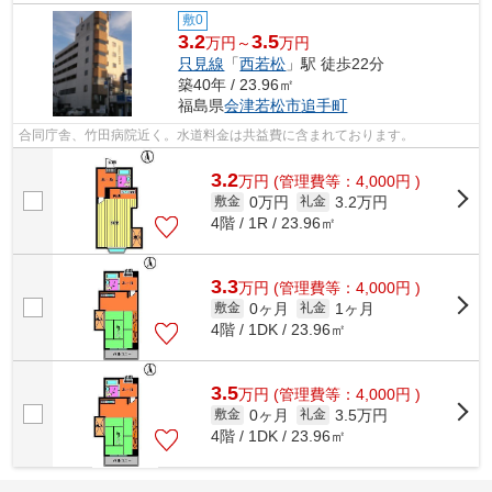
敷0
3.2
3.5
万円～
万円
只見線
「
西若松
」駅 徒歩22分
築40年 / 23.96㎡
福島県
会津若松市
追手町
合同庁舎、竹田病院近く。水道料金は共益費に含まれております。
3.2
万
円
(管理費等：4,000円 )
0万円
3.2万円
敷金
礼金
4階 / 1R / 23.96㎡
3.3
万
円
(管理費等：4,000円 )
0ヶ月
1ヶ月
敷金
礼金
4階 / 1DK / 23.96㎡
3.5
万
円
(管理費等：4,000円 )
0ヶ月
3.5万円
敷金
礼金
4階 / 1DK / 23.96㎡