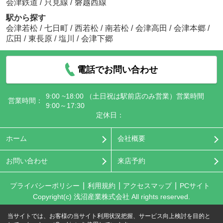
会津鉄道
/
只見線
/
磐越西線
駅から探す
会津若松
/
七日町
/
西若松
/
南若松
/
会津高田
/
会津本郷
/
広田
/
東長原
/
塩川
/
会津下郷
電話でお問い合わせ
9:00 ~18:00 （土日祝は駅前店のみ営業）営業時間
営業時間：
9:00～17:30
定休日：
ホーム
会社概要
お問い合わせ
来店予約
プライバシーポリシー
利用規約
アクセスマップ
PCサイト
Copyright(c) 浅沼産業株式会社 All rights reserved.
当サイトでは、お客様の当サイト利用状況把握、サービス向上検討を目的と