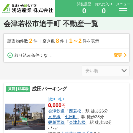
閲覧履歴
お気に入り
メニュー
0
0
会津若松市追手町 不動産一覧
2
8
1～2
該当物件数
件
空き数
件
件を表示
変更
絞り込み条件：
なし
成田パーキング
賃貸 | 駐車場
敷0
礼0
8,000
円
会津鉄道
「
西若松
」駅 徒歩26分
只見線
「
七日町
」駅 徒歩28分
磐越西線
「
会津若松
」駅 徒歩32分
- / -㎡