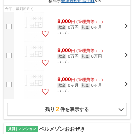
福島県
会津若松市
追手町
8-5
合庁、裁判所近く
8,000
円
(管理費等：- )
0万円
0ヶ月
敷金
礼金
- / - / -
8,000
円
(管理費等：- )
0万円
0万円
敷金
礼金
- / - / -
8,000
円
(管理費等：- )
0ヶ月
0ヶ月
敷金
礼金
- / - / -
2
残り
件を表示する
ベルメゾンおおぜき
賃貸 | マンション