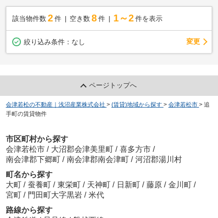
2
8
1～2
該当物件数
件
空き数
件
件を表示
変更
絞り込み条件：
なし
ページトップへ
会津若松の不動産｜浅沼産業株式会社
>
(賃貸)地域から探す
>
会津若松市
>
追
手町の賃貸物件
市区町村から探す
会津若松市
/
大沼郡会津美里町
/
喜多方市
/
南会津郡下郷町
/
南会津郡南会津町
/
河沼郡湯川村
町名から探す
大町
/
蚕養町
/
東栄町
/
天神町
/
日新町
/
藤原
/
金川町
/
宮町
/
門田町大字黒岩
/
米代
路線から探す