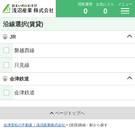
閲覧履歴
お気に入り
メニュー
0
0
沿線選択(賃貸)
JR
磐越西線
只見線
会津鉄道
会津鉄道
ページトップへ
会津若松の不動産｜浅沼産業株式会社
>
(賃貸)路線・駅から探す