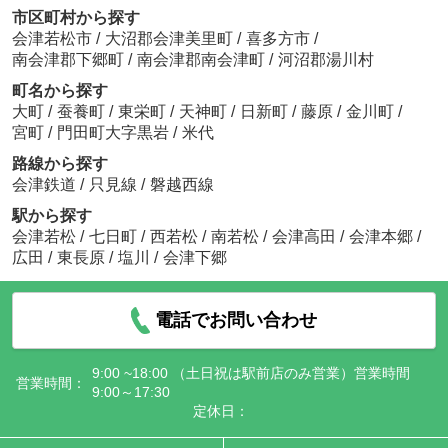
市区町村から探す
会津若松市
/
大沼郡会津美里町
/
喜多方市
/
南会津郡下郷町
/
南会津郡南会津町
/
河沼郡湯川村
町名から探す
大町
/
蚕養町
/
東栄町
/
天神町
/
日新町
/
藤原
/
金川町
/
宮町
/
門田町大字黒岩
/
米代
路線から探す
会津鉄道
/
只見線
/
磐越西線
駅から探す
会津若松
/
七日町
/
西若松
/
南若松
/
会津高田
/
会津本郷
/
広田
/
東長原
/
塩川
/
会津下郷
電話でお問い合わせ
9:00 ~18:00 （土日祝は駅前店のみ営業）営業時間
営業時間：
9:00～17:30
定休日：