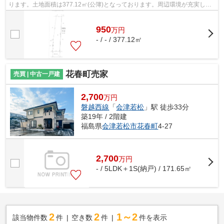
ります。土地面積は377.12㎡(公簿)となっております。周辺環境が充実して
いる在宅用地です。綺麗に整備された...
950
万
円
- / - / 377.12㎡
花春町売家
売買 | 中古一戸建
2,700
万円
磐越西線
「
会津若松
」駅 徒歩33分
築19年 / 2階建
福島県
会津若松市
花春町
4-27
2,700
万
円
- / 5LDK＋1S(納戸) / 171.65㎡
2
2
1～2
該当物件数
件
空き数
件
件を表示