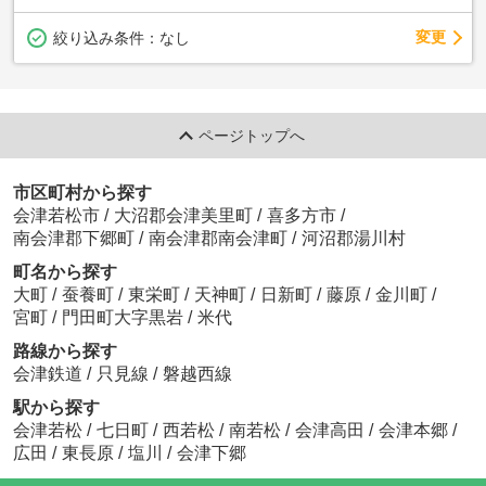
変更
絞り込み条件：
なし
ページトップへ
市区町村から探す
会津若松市
/
大沼郡会津美里町
/
喜多方市
/
南会津郡下郷町
/
南会津郡南会津町
/
河沼郡湯川村
町名から探す
大町
/
蚕養町
/
東栄町
/
天神町
/
日新町
/
藤原
/
金川町
/
宮町
/
門田町大字黒岩
/
米代
路線から探す
会津鉄道
/
只見線
/
磐越西線
駅から探す
会津若松
/
七日町
/
西若松
/
南若松
/
会津高田
/
会津本郷
/
広田
/
東長原
/
塩川
/
会津下郷