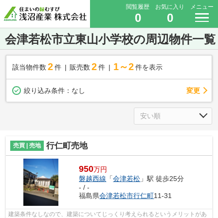
閲覧履歴
お気に入り
メニュー
0
0
会津若松市立東山小学校の周辺物件一覧
2
2
1～2
該当物件数
件
販売数
件
件を表示
変更
絞り込み条件：
なし
行仁町売地
売買 | 売地
950
万円
磐越西線
「
会津若松
」駅 徒歩25分
- / -
福島県
会津若松市
行仁町
11-31
建築条件なしなので、建築についてじっくり考えられるというメリットがあ