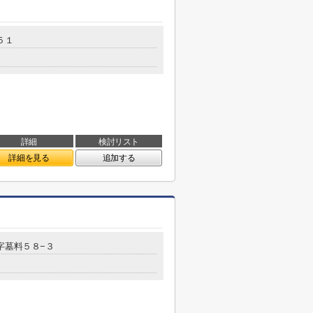
５１
詳細
検討リスト
詳細を見る
追加する
字墓料５８−３