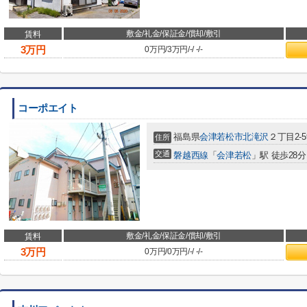
敷金/礼金/保証金/償却/敷引
賃料
3
万円
0万円
/
3万円
/
-
/
-
/
-
コーポエイト
福島県
会津若松市
北滝沢
２丁目2-5
住所
交通
磐越西線
「
会津若松
」駅 徒歩28分
敷金/礼金/保証金/償却/敷引
賃料
3
万円
0万円
/
0万円
/
-
/
-
/
-