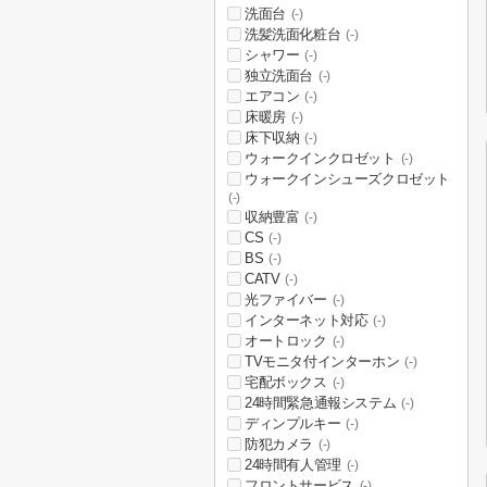
洗面台
(-)
洗髪洗面化粧台
(-)
シャワー
(-)
独立洗面台
(-)
エアコン
(-)
床暖房
(-)
床下収納
(-)
ウォークインクロゼット
(-)
ウォークインシューズクロゼット
(-)
収納豊富
(-)
CS
(-)
BS
(-)
CATV
(-)
光ファイバー
(-)
インターネット対応
(-)
オートロック
(-)
TVモニタ付インターホン
(-)
宅配ボックス
(-)
24時間緊急通報システム
(-)
ディンプルキー
(-)
防犯カメラ
(-)
24時間有人管理
(-)
フロントサービス
(-)