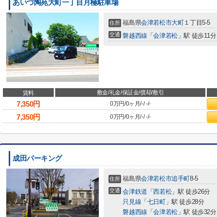
あいづ陶苑大町一丁目月極駐車場
福島県
会津若松市
大町
１丁目5-5
住所
交通
磐越西線
「
会津若松
」駅 徒歩11分
敷金/礼金/保証金/償却/敷引
賃料
7,350
円
0万円
/
0ヶ月
/
-
/
-
/
-
7,350
円
0万円
/
0ヶ月
/
-
/
-
/
-
成田パーキング
福島県
会津若松市
追手町
8-5
住所
交通
会津鉄道
「
西若松
」駅 徒歩26分
只見線
「
七日町
」駅 徒歩28分
磐越西線
「
会津若松
」駅 徒歩32分