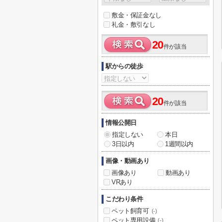
敷金・保証金なし
礼金・敷引なし
20
件が該当
駅からの徒歩
20
件が該当
情報公開日
指定しない
本日
3日以内
1週間以内
画像・動画あり
画像あり
動画あり
VRあり
こだわり条件
ペット飼育可
(-)
ペット専用設備
(-)