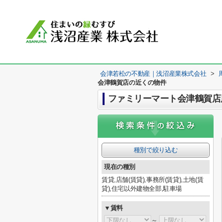
会津若松の不動産｜浅沼産業株式会社
>
会津鶴賀店の近くの物件
ファミリーマート会津鶴賀店
種別で絞り込む
現在の種別
賃貸,店舗(賃貸),事務所(賃貸),土地(賃
貸),住宅以外建物全部,駐車場
▼賃料
～