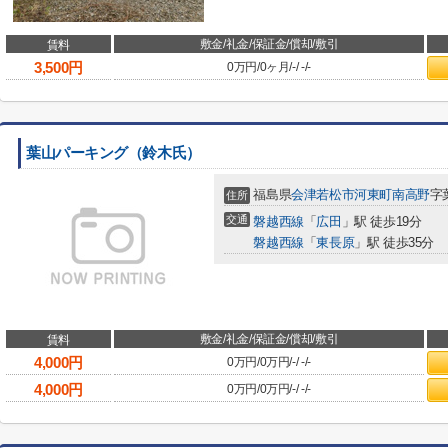
敷金/礼金/保証金/償却/敷引
賃料
3,500
円
0万円
/
0ヶ月
/
-
/
-
/
-
葉山パーキング（鈴木氏）
福島県
会津若松市
河東町南高野
字
住所
交通
磐越西線
「
広田
」駅 徒歩19分
磐越西線
「
東長原
」駅 徒歩35分
敷金/礼金/保証金/償却/敷引
賃料
4,000
円
0万円
/
0万円
/
-
/
-
/
-
4,000
円
0万円
/
0万円
/
-
/
-
/
-