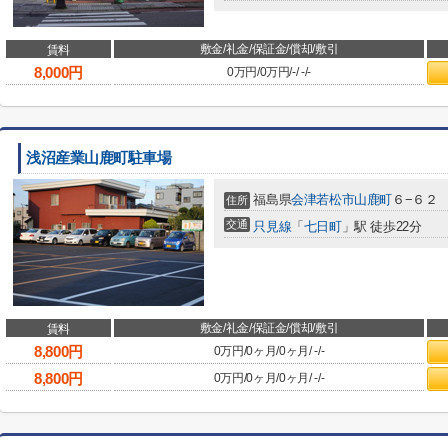
敷金/礼金/保証金/償却/敷引
賃料
8,000
円
0万円
/
0万円
/
-
/
-
/
-
浅沼産業山鹿町駐車場
福島県
会津若松市
山鹿町
６−６２
住所
交通
只見線
「
七日町
」駅 徒歩22分
敷金/礼金/保証金/償却/敷引
賃料
8,800
円
0万円
/
0ヶ月
/
0ヶ月
/
-
/
-
8,800
円
0万円
/
0ヶ月
/
0ヶ月
/
-
/
-