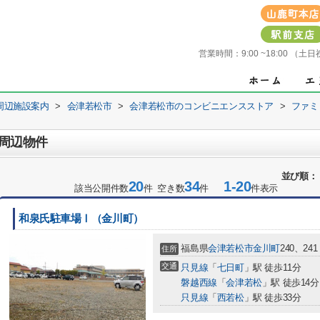
営業時間：
9:00 ~18:00 
周辺施設案内
>
会津若松市
>
会津若松市のコンビニエンスストア
>
ファミ
周辺物件
並び順：
20
34
1-20
該当公開件数
件 空き数
件
件表示
和泉氏駐車場Ⅰ（金川町）
福島県
会津若松市
金川町
240、241
住所
交通
只見線
「
七日町
」駅 徒歩11分
磐越西線
「
会津若松
」駅 徒歩14分
只見線
「
西若松
」駅 徒歩33分