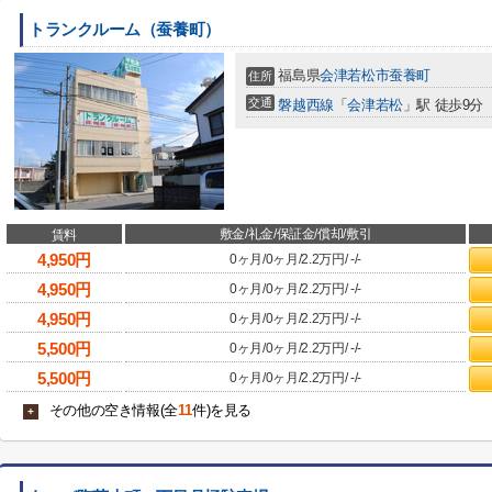
トランクルーム（蚕養町）
福島県
会津若松市
蚕養町
住所
交通
磐越西線
「
会津若松
」駅 徒歩9分
敷金/礼金/保証金/償却/敷引
賃料
4,950
円
0ヶ月
/
0ヶ月
/
2.2万円
/
-
/
-
4,950
円
0ヶ月
/
0ヶ月
/
2.2万円
/
-
/
-
4,950
円
0ヶ月
/
0ヶ月
/
2.2万円
/
-
/
-
5,500
円
0ヶ月
/
0ヶ月
/
2.2万円
/
-
/
-
5,500
円
0ヶ月
/
0ヶ月
/
2.2万円
/
-
/
-
その他の空き情報(全
11
件)を見る
+