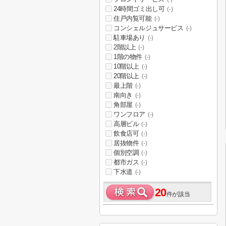
24時間ゴミ出し可
(-)
住戸内覧可能
(-)
コンシェルジュサービス
(-)
駐車場あり
(-)
2階以上
(-)
1階の物件
(-)
10階以上
(-)
20階以上
(-)
最上階
(-)
南向き
(-)
角部屋
(-)
ワンフロア
(-)
高層ビル
(-)
飲食店可
(-)
居抜物件
(-)
個別空調
(-)
都市ガス
(-)
下水道
(-)
20
件が該当