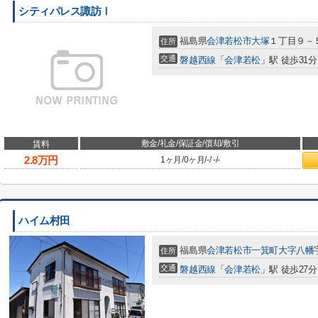
シティパレス諏訪Ⅰ
福島県
会津若松市
大塚
１丁目９－
住所
交通
磐越西線
「
会津若松
」駅 徒歩31分
敷金/礼金/保証金/償却/敷引
賃料
2.8
万円
1ヶ月
/
0ヶ月
/
-
/
-
/
-
ハイム村田
福島県
会津若松市
一箕町大字八幡
住所
交通
磐越西線
「
会津若松
」駅 徒歩27分