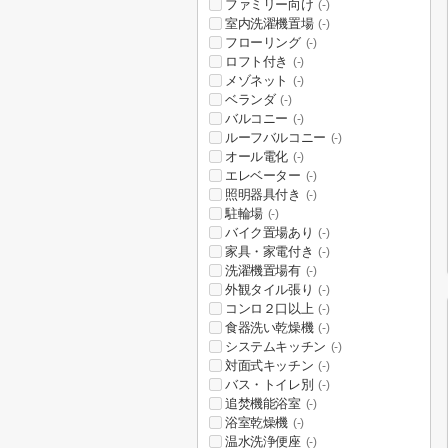
ファミリー向け
(-)
室内洗濯機置場
(-)
フローリング
(-)
ロフト付き
(-)
メゾネット
(-)
ベランダ
(-)
バルコニー
(-)
ルーフバルコニー
(-)
オール電化
(-)
エレベーター
(-)
照明器具付き
(-)
駐輪場
(-)
バイク置場あり
(-)
家具・家電付き
(-)
洗濯機置場有
(-)
外観タイル張り
(-)
コンロ２口以上
(-)
食器洗い乾燥機
(-)
システムキッチン
(-)
対面式キッチン
(-)
バス・トイレ別
(-)
追焚機能浴室
(-)
浴室乾燥機
(-)
温水洗浄便座
(-)