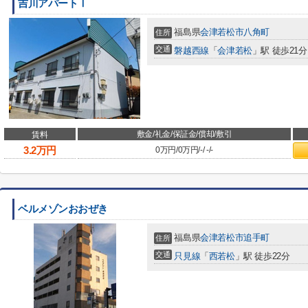
吉川アパートⅠ
福島県
会津若松市
八角町
住所
交通
磐越西線
「
会津若松
」駅 徒歩21分
敷金/礼金/保証金/償却/敷引
賃料
3.2
万円
0万円
/
0万円
/
-
/
-
/
-
ベルメゾンおおぜき
福島県
会津若松市
追手町
住所
交通
只見線
「
西若松
」駅 徒歩22分