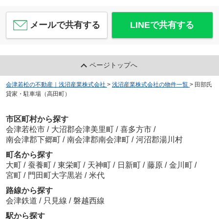
メールで共有する
LINEで共有する
ページトップへ
会津若松の不動産｜浅沼産業株式会社
>
浅沼産業株式会社の物件一覧
>
田部氏
貸家・駐車場（高田町）
市区町村から探す
会津若松市
/
大沼郡会津美里町
/
喜多方市
/
南会津郡下郷町
/
南会津郡南会津町
/
河沼郡湯川村
町名から探す
大町
/
蚕養町
/
東栄町
/
天神町
/
日新町
/
藤原
/
金川町
/
宮町
/
門田町大字黒岩
/
米代
路線から探す
会津鉄道
/
只見線
/
磐越西線
駅から探す