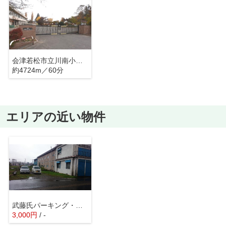
会津若松市立川南小学校
約4724m／60分
エリアの近い物件
武藤氏パーキング・美里町
3,000
円
/ -