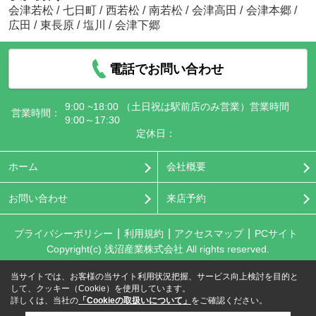
会津若松
/
七日町
/
西若松
/
南若松
/
会津高田
/
会津本郷
/
広田
/
東長原
/
塩川
/
会津下郷
電話でお問い合わせ
9:00 ~18:00 （土日祝は駅前店のみ営業）営業時間
営業時間：
9:00～17:30
定休日：
ホーム
会社概要
お問い合わせ
来店予約
プライバシーポリシー
利用規約
アクセスマップ
PCサイト
Copyright(c) 浅沼産業株式会社 All rights reserved.
当サイトでは、お客様の当サイト利用状況把握、サービス向上検討を目的と
して、クッキー（Cookie）を使用しています。
詳しくは、当社の
「Cookieの取扱いについて」
をご確認ください。