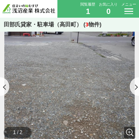
閲覧履歴
お気に入り
メニュー
1
0
田部氏貸家・駐車場（高田町） (
3
物件)
1 / 2