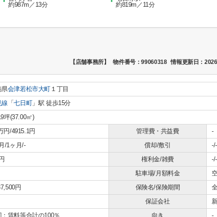
約987m／13分
約819m／11分
【店舗事務所】
物件番号：99060318
情報更新日：2026
島県
会津若松市
大町
１丁目
見線
「
七日町
」駅 徒歩15分
19坪(37.00㎡)
万円/4915.1円
管理費・共益費
-
月/1ヶ月/-
償却/敷引
-/-
円
権利金/雑費
-/-
駐車場/月額料金
空
7,500円
保険名/保険期間
保証会社
回：賃料等合計の100％
向き
-