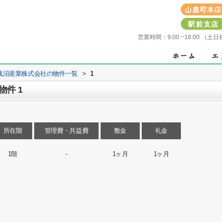
営業時間：
9:00 ~18:00 
浅沼産業株式会社の物件一覧
>
1
件 1
所在階
管理費・共益費
敷金
礼金
1階
-
1ヶ月
1ヶ月