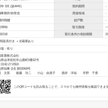
82年 8月 (築44年)
契約期間
-
舗事務所/鉄骨造
用途地域
-
1階/6階建
総戸数
-
/即時
取引態様
60318
取引条件の有効期限
2
明器具付き
冷蔵庫あり
車場：有り
沼産業株式会社
島県会津若松市山鹿町6番62号
:0242-27-0550
県知事 (14) 第50068号
沼 文英 後藤 功二 小山 由美子 酒井 洋祐 市野 千香
このQRコードを読み取ることで、スマホでも物件情報を確認できま