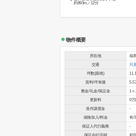
約893m／12分
物件概要
所在地
福
交通
只
坪数(面積)
11.
賃料/坪単価
5.5
敷金/礼金/保証金
1ヶ
更新料
0万
造作譲渡金
-
保険加入/料金
有/3
保証人代行義務
-
保証会社詳細
初