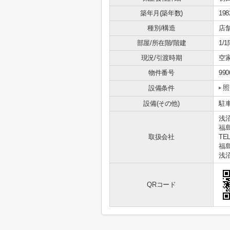
築年月(築年数)
19
種別/構造
店
部屋/所在階/階建
1/
現況/引渡時期
空家
物件番号
990
照
設備条件
設備(その他)
駐
浅
福
取扱会社
TEL
福島
浅
QRコード