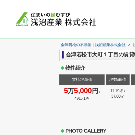
会津若松の不動産｜浅沼産業株式会社
>
会津若松市大町１丁目の賃貸物
物件紹介
賃料/坪単価
坪数/面積
5
5,000
万
円
11.19坪 /
/
37.00㎡
4915.1円
PHOTO GALLERY