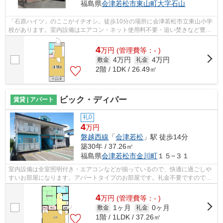
福島県
会津若松市
東山町大字石山
「石原ハイツ」のここがイチオシ。徒歩10分の場所に会津若松市立東山小学
校があります。室内設備はエアコン・ネット使用料不要・追い焚きなど豊富
に揃っており、過ごしやすいお部屋に...
4
万
円
(管理費等：- )
4万円
4万円
敷金
礼金
2階 / 1DK / 26.49㎡
ビック・ディパー
賃貸 | アパート
礼0
4
万円
磐越西線
「
会津若松
」駅 徒歩14分
築30年 / 37.26㎡
福島県
会津若松市
金川町
１５−３１
室内設備は全室照明付き・エアコンなどが揃っているので、快適に過ごしや
すいお部屋になります。アパートタイプのお部屋です。礼金不要ですので急
な引っ越しでもご安心ください。
4
万
円
(管理費等：- )
1ヶ月
0ヶ月
敷金
礼金
1階 / 1LDK / 37.26㎡