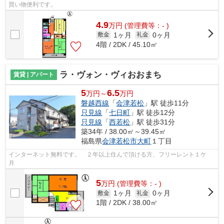
買い物便利です。
4.9
万
円
(管理費等：- )
1ヶ月
0ヶ月
敷金
礼金
4階 / 2DK / 45.10㎡
ラ・ヴォン・ヴィおおまち
賃貸 | アパート
5
6.5
万円～
万円
磐越西線
「
会津若松
」駅 徒歩11分
只見線
「
七日町
」駅 徒歩12分
只見線
「
西若松
」駅 徒歩31分
築34年 / 38.00㎡～39.45㎡
福島県
会津若松市
大町
１丁目
インターネット無料です。 ２年以上住んで頂ける方、フリーレント１ケ
月
5
万
円
(管理費等：- )
1ヶ月
0ヶ月
敷金
礼金
1階 / 2DK / 38.00㎡