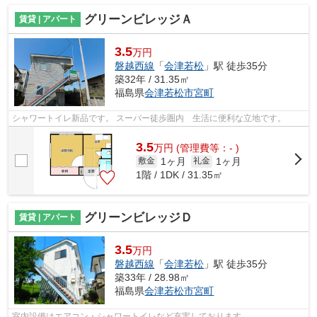
グリーンビレッジＡ
賃貸 | アパート
3.5
万円
磐越西線
「
会津若松
」駅 徒歩35分
築32年 / 31.35㎡
福島県
会津若松市
宮町
シャワートイレ新品です。 スーパー徒歩圏内 生活に便利な立地です。
3.5
万
円
(管理費等：- )
1ヶ月
1ヶ月
敷金
礼金
1階 / 1DK / 31.35㎡
グリーンビレッジＤ
賃貸 | アパート
3.5
万円
磐越西線
「
会津若松
」駅 徒歩35分
築33年 / 28.98㎡
福島県
会津若松市
宮町
室内設備はエアコン・シャワートイレなど充実しております。