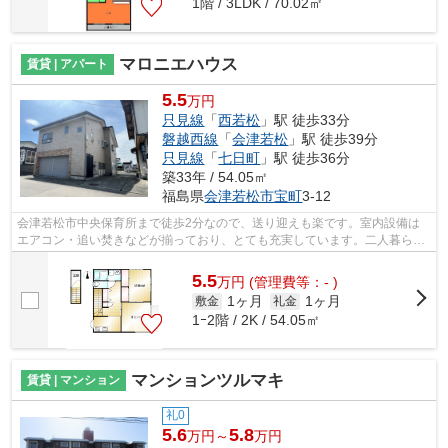
1階 / 3LDK / 70.02㎡
マロニエハウス
賃貸 | アパート
5.5
万円
只見線
「
西若松
」駅 徒歩33分
磐越西線
「
会津若松
」駅 徒歩39分
只見線
「
七日町
」駅 徒歩36分
築33年 / 54.05㎡
福島県
会津若松市
宝町
3-12
会津若松市中央保育所まで徒歩2分なので、送り迎えも楽です。室内設備は
エアコン・追い焚きなどが揃っており、とても充実しています。二人暮らし
も可能ですので、ぜひお問い合わせくだ...
5.5
万
円
(管理費等：- )
1ヶ月
1ヶ月
敷金
礼金
1ｰ2階 / 2K / 54.05㎡
マンションツルマキ
賃貸 | マンション
礼0
5.6
5.8
万円～
万円