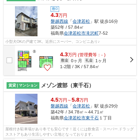
敷0
4.3
万円
磐越西線
「
会津若松
」駅 徒歩16分
築52年 / 57.84㎡
福島県
会津若松市
滝沢町
7-52
小型犬OKの戸建て3K。近所にスーパー、コンビニあり♪
4.3
万
円
(管理費等：- )
0ヶ月
1ヶ月
敷金
礼金
1-2階 / 3K / 57.84㎡
メゾン渡部（東千石）
賃貸 | マンション
4.5
5.8
万円～
万円
磐越西線
「
会津若松
」駅 徒歩29分
築42年 / 34.78㎡～44.71㎡
福島県
会津若松市
東千石
１丁目
屋根付き駐車場があり冬でも安心です！近くには飲食店・スーパー.ドラッグ
スストアもあり生活しやすい立地となっております。