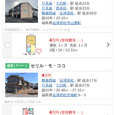
只見線
「
七日町
」駅 徒歩22分
只見線
「
西若松
」駅 徒歩22分
磐越西線
「
会津若松
」駅 徒歩26分
築32年 / 23.10㎡
福島県
会津若松市
山鹿町
竹田病院近く。Wi-Fi無料。シャワートイレ付き。
4
万
円
(管理費等：- )
1ヶ月
1ヶ月
敷金
礼金
1階 / 1K / 23.10㎡
セリル・モ・ココ
賃貸 | アパート
4
万円
磐越西線
「
会津若松
」駅 徒歩17分
只見線
「
七日町
」駅 徒歩27分
築32年 / 26.48㎡～27.31㎡
福島県
会津若松市
旭町
６−５
南向きで日当たり良好です。
4
万
円
(管理費等：- )