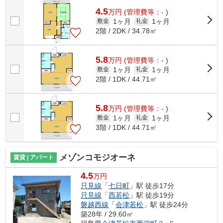
4.5
万
円
(管理費等：- )
1ヶ月
1ヶ月
敷金
礼金
2階 / 2DK / 34.78㎡
5.8
万
円
(管理費等：- )
1ヶ月
1ヶ月
敷金
礼金
2階 / 1DK / 44.71㎡
5.8
万
円
(管理費等：- )
1ヶ月
1ヶ月
敷金
礼金
3階 / 1DK / 44.71㎡
メゾンコモジオーネ
賃貸 | アパート
4.5
万円
只見線
「
七日町
」駅 徒歩17分
只見線
「
西若松
」駅 徒歩19分
磐越西線
「
会津若松
」駅 徒歩24分
築28年 / 29.60㎡