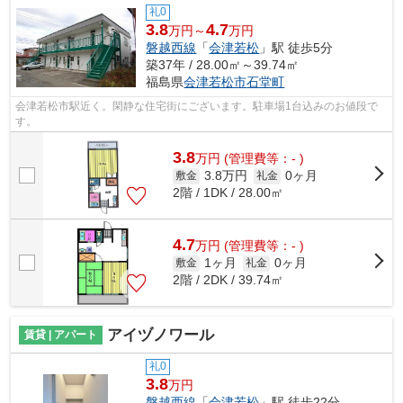
礼0
3.8
4.7
万円～
万円
磐越西線
「
会津若松
」駅 徒歩5分
築37年 / 28.00㎡～39.74㎡
福島県
会津若松市
石堂町
会津若松市駅近く。閑静な住宅街にございます。駐車場1台込みのお値段で
す。
3.8
万
円
(管理費等：- )
3.8万円
0ヶ月
敷金
礼金
2階 / 1DK / 28.00㎡
4.7
万
円
(管理費等：- )
1ヶ月
0ヶ月
敷金
礼金
2階 / 2DK / 39.74㎡
アイヅノワール
賃貸 | アパート
礼0
3.8
万円
磐越西線
「
会津若松
」駅 徒歩22分