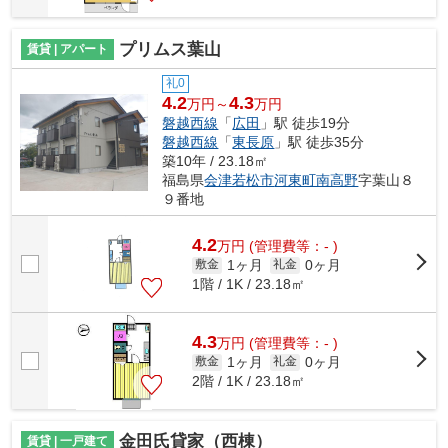
プリムス葉山
賃貸 | アパート
礼0
4.2
4.3
万円～
万円
磐越西線
「
広田
」駅 徒歩19分
磐越西線
「
東長原
」駅 徒歩35分
築10年 / 23.18㎡
福島県
会津若松市
河東町南高野
字葉山８
９番地
4.2
万
円
(管理費等：- )
1ヶ月
0ヶ月
敷金
礼金
1階 / 1K / 23.18㎡
4.3
万
円
(管理費等：- )
1ヶ月
0ヶ月
敷金
礼金
2階 / 1K / 23.18㎡
金田氏貸家（西棟）
賃貸 | 一戸建て