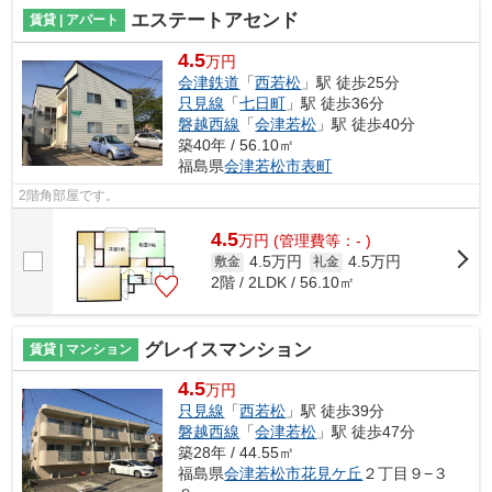
エステートアセンド
賃貸 | アパート
4.5
万円
会津鉄道
「
西若松
」駅 徒歩25分
只見線
「
七日町
」駅 徒歩36分
磐越西線
「
会津若松
」駅 徒歩40分
築40年 / 56.10㎡
福島県
会津若松市
表町
2階角部屋です。
4.5
万
円
(管理費等：- )
4.5万円
4.5万円
敷金
礼金
2階 / 2LDK / 56.10㎡
グレイスマンション
賃貸 | マンション
4.5
万円
只見線
「
西若松
」駅 徒歩39分
磐越西線
「
会津若松
」駅 徒歩47分
築28年 / 44.55㎡
福島県
会津若松市
花見ケ丘
２丁目９−３