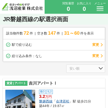
閲覧履歴
お気に入り
メニュー
0
0
JR磐越西線の駅選択画面
72
147
31～60
該当物件数
件
空き数
件
件を表示
駅で絞り込む
変更
変更
絞り込み条件：
なし
吉川アパートⅠ
賃貸 | アパート
敷0
礼0
3.2
万円
磐越西線
「
会津若松
」駅 徒歩21分
築44年 / 19.87㎡