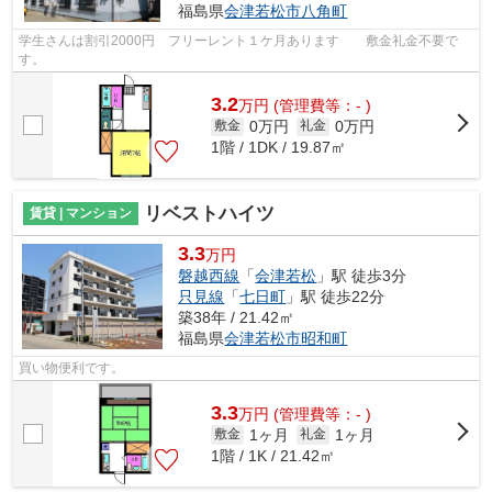
福島県
会津若松市
八角町
学生さんは割引2000円 フリーレント１ケ月あります 敷金礼金不要で
す。
3.2
万
円
(管理費等：- )
0万円
0万円
敷金
礼金
1階 / 1DK / 19.87㎡
リベストハイツ
賃貸 | マンション
3.3
万円
磐越西線
「
会津若松
」駅 徒歩3分
只見線
「
七日町
」駅 徒歩22分
築38年 / 21.42㎡
福島県
会津若松市
昭和町
買い物便利です。
3.3
万
円
(管理費等：- )
1ヶ月
1ヶ月
敷金
礼金
1階 / 1K / 21.42㎡