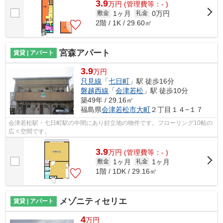
3.9
万
円
(管理費等：- )
1ヶ月
0万円
敷金
礼金
2階 / 1K / 29.60㎡
宮森アパート
賃貸 | アパート
3.9
万円
只見線
「
七日町
」駅 徒歩16分
磐越西線
「
会津若松
」駅 徒歩10分
築49年 / 29.16㎡
福島県
会津若松市
大町
２丁目１４−１７
会津若松駅・七日町駅の中間にあり好立地の物件です。フローリング10帖の
広々空間です。
3.9
万
円
(管理費等：- )
1ヶ月
1ヶ月
敷金
礼金
1階 / 1DK / 29.16㎡
メゾニティセリエ
賃貸 | アパート
4
万円