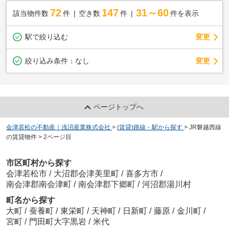
72
147
31～60
該当物件数
件
空き数
件
件を表示
駅で絞り込む
変更
変更
絞り込み条件：
なし
ページトップへ
会津若松の不動産｜浅沼産業株式会社
>
(賃貸)路線・駅から探す
>
JR磐越西線
の賃貸物件
>
2ページ目
市区町村から探す
会津若松市
/
大沼郡会津美里町
/
喜多方市
/
南会津郡南会津町
/
南会津郡下郷町
/
河沼郡湯川村
町名から探す
大町
/
蚕養町
/
東栄町
/
天神町
/
日新町
/
藤原
/
金川町
/
宮町
/
門田町大字黒岩
/
米代