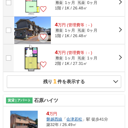
1ヶ月
0ヶ月
敷金
礼金
1階 / 1K / 26.48㎡
4
万
円
(管理費等：- )
1ヶ月
0ヶ月
敷金
礼金
1階 / 1K / 26.48㎡
4
万
円
(管理費等：- )
1ヶ月
1ヶ月
敷金
礼金
2階 / 1K / 27.31㎡
1
残り
件を表示する
石原ハイツ
賃貸 | アパート
4
万円
磐越西線
「
会津若松
」駅 徒歩41分
築32年 / 26.49㎡