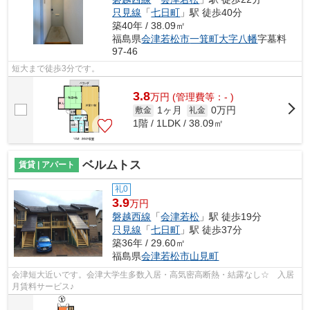
只見線
「
七日町
」駅 徒歩40分
築40年 / 38.09㎡
福島県
会津若松市
一箕町大字八幡
字墓料
97-46
短大まで徒歩3分です。
3.8
万
円
(管理費等：- )
1ヶ月
0万円
敷金
礼金
1階 / 1LDK / 38.09㎡
ベルムトス
賃貸 | アパート
礼0
3.9
万円
磐越西線
「
会津若松
」駅 徒歩19分
只見線
「
七日町
」駅 徒歩37分
築36年 / 29.60㎡
福島県
会津若松市
山見町
会津短大近いです。会津大学生多数入居・高気密高断熱・結露なし☆ 入居
月賃料サービス♪