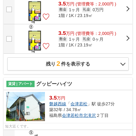
3.5
万
円
(管理費等：2,000円 )
1ヶ月
0万円
敷金
礼金
1階 / 1K / 23.19㎡
3.5
万
円
(管理費等：2,000円 )
1ヶ月
0ヶ月
敷金
礼金
1階 / 1K / 23.19㎡
2
残り
件を表示する
グッピーハイツ
賃貸 | アパート
3.5
万円
磐越西線
「
会津若松
」駅 徒歩27分
築32年 / 34.78㎡
福島県
会津若松市
北滝沢
２丁目
短大近くです。