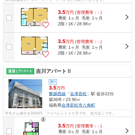
3.5
万
円
(管理費等：- )
1ヶ月
1ヶ月
敷金
礼金
2階 / 1K / 28.98㎡
3.5
万
円
(管理費等：- )
1ヶ月
1ヶ月
敷金
礼金
2階 / 1K / 28.98㎡
吉川アパートⅡ
賃貸 | アパート
敷0
3.5
万円
磐越西線
「
会津若松
」駅 徒歩22分
築36年 / 23.90㎡
福島県
会津若松市
八角町
学生さん値引き2000円 フリーレント１ケ月です。 短大近くです。
3.5
万
円
(管理費等：- )
0ヶ月
1ヶ月
敷金
礼金