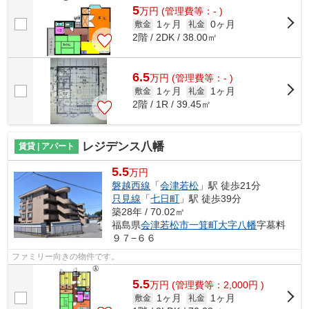
5
万
円
(管理費等：- )
1ヶ月
0ヶ月
敷金
礼金
2階 / 2DK / 38.00㎡
6.5
万
円
(管理費等：- )
1ヶ月
1ヶ月
敷金
礼金
2階 / 1R / 39.45㎡
レジデンス八幡
賃貸 | アパート
5.5
万円
磐越西線
「
会津若松
」駅 徒歩21分
只見線
「
七日町
」駅 徒歩39分
築28年 / 70.02㎡
福島県
会津若松市
一箕町大字八幡
字墓料
９７−６６
ファミリー向きの物件です。
5.5
万
円
(管理費等：2,000円 )
1ヶ月
1ヶ月
敷金
礼金