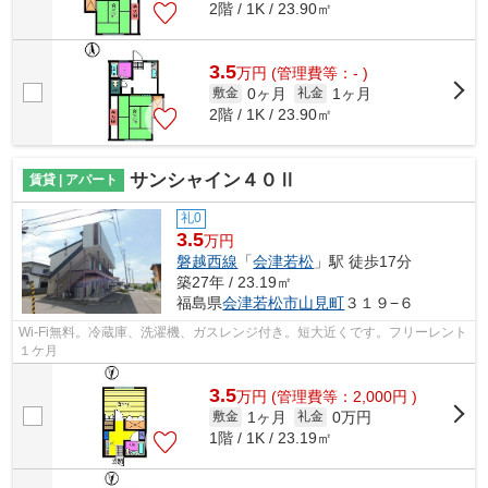
2階 / 1K / 23.90㎡
3.5
万
円
(管理費等：- )
0ヶ月
1ヶ月
敷金
礼金
2階 / 1K / 23.90㎡
サンシャイン４０Ⅱ
賃貸 | アパート
礼0
3.5
万円
磐越西線
「
会津若松
」駅 徒歩17分
築27年 / 23.19㎡
福島県
会津若松市
山見町
３１９−６
Wi-Fi無料。冷蔵庫、洗濯機、ガスレンジ付き。短大近くです。フリーレント
１ケ月
3.5
万
円
(管理費等：2,000円 )
1ヶ月
0万円
敷金
礼金
1階 / 1K / 23.19㎡