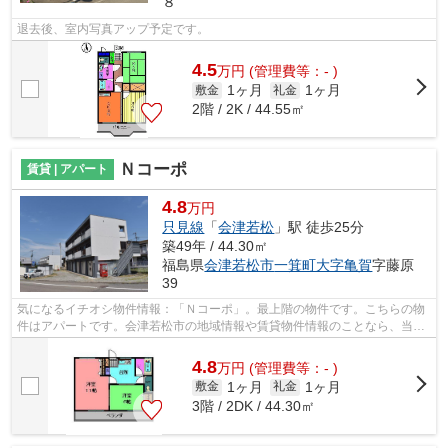
８
退去後、室内写真アップ予定です。
4.5
万
円
(管理費等：- )
1ヶ月
1ヶ月
敷金
礼金
2階 / 2K / 44.55㎡
Ｎコーポ
賃貸 | アパート
4.8
万円
只見線
「
会津若松
」駅 徒歩25分
築49年 / 44.30㎡
福島県
会津若松市
一箕町大字亀賀
字藤原
39
気になるイチオシ物件情報：「Ｎコーポ」。最上階の物件です。こちらの物
件はアパートです。会津若松市の地域情報や賃貸物件情報のことなら、当社
にお任せ下さい。当社は地域に特化し...
4.8
万
円
(管理費等：- )
1ヶ月
1ヶ月
敷金
礼金
3階 / 2DK / 44.30㎡