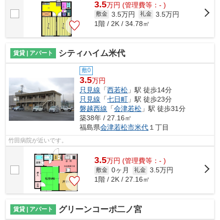
3.5
万
円
(管理費等：- )
3.5万円
3.5万円
敷金
礼金
1階 / 2K / 34.78㎡
シティハイム米代
賃貸 | アパート
敷0
3.5
万円
只見線
「
西若松
」駅 徒歩14分
只見線
「
七日町
」駅 徒歩23分
磐越西線
「
会津若松
」駅 徒歩31分
築38年 / 27.16㎡
福島県
会津若松市
米代
１丁目
竹田病院が近いです。
3.5
万
円
(管理費等：- )
0ヶ月
3.5万円
敷金
礼金
1階 / 2K / 27.16㎡
グリーンコーポ二ノ宮
賃貸 | アパート