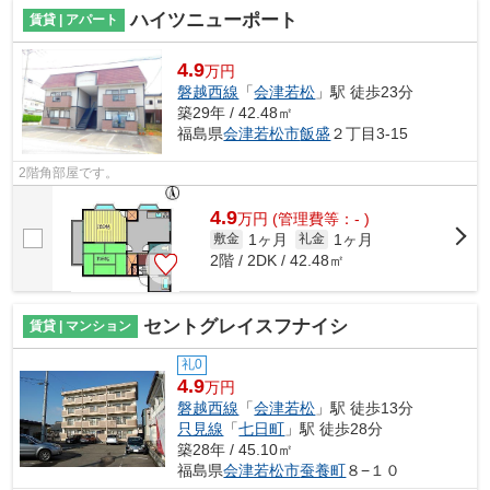
ハイツニューポート
賃貸 | アパート
4.9
万円
磐越西線
「
会津若松
」駅 徒歩23分
築29年 / 42.48㎡
福島県
会津若松市
飯盛
２丁目3-15
2階角部屋です。
4.9
万
円
(管理費等：- )
1ヶ月
1ヶ月
敷金
礼金
2階 / 2DK / 42.48㎡
セントグレイスフナイシ
賃貸 | マンション
礼0
4.9
万円
磐越西線
「
会津若松
」駅 徒歩13分
只見線
「
七日町
」駅 徒歩28分
築28年 / 45.10㎡
福島県
会津若松市
蚕養町
８−１０