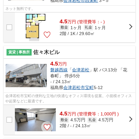
福島県
会津若松市
西栄町
３−５
ネット無料です。
4.5
万
円
(管理費等：- )
1ヶ月
1ヶ月
敷金
礼金
2階 / 1K / 29.60㎡
佐々木ビル
賃貸 | 事務所
4.5
万円
磐越西線
「
会津若松
」駅 バス13分 「花
春町」 停歩5分
- / 24.13㎡
福島県
会津若松市
宝町
5-12
会津若松市宝町の便利な立地の快適なオフィス環境を提案。小規模オフィス
や起業などに最適です。
4.5
万
円
(管理費等：1,000円 )
4.5万円
4.5万円
敷金
礼金
2階 / - / 24.13㎡