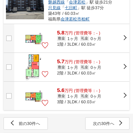
磐越西線
「
会津若松
」駅 徒歩21分
只見線
「
七日町
」駅 徒歩37分
築43年 / 60.03㎡
福島県
会津若松市
桧町
5.8
万
円
(管理費等：- )
1ヶ月
0ヶ月
敷金
礼金
1階 / 3LDK / 60.03㎡
5.7
万
円
(管理費等：- )
1ヶ月
0ヶ月
敷金
礼金
2階 / 3LDK / 60.03㎡
5.6
万
円
(管理費等：- )
1ヶ月
0ヶ月
敷金
礼金
3階 / 3LDK / 60.03㎡
前の30件へ
次の30件へ