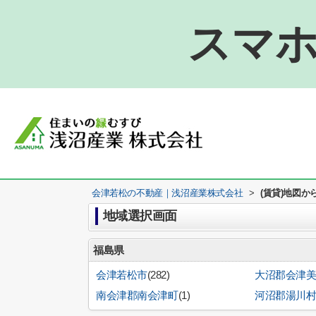
スマホ
会津若松の不動産｜浅沼産業株式会社
>
(賃貸)地図か
地域選択画面
福島県
会津若松市
(282)
大沼郡会津
南会津郡南会津町
(1)
河沼郡湯川