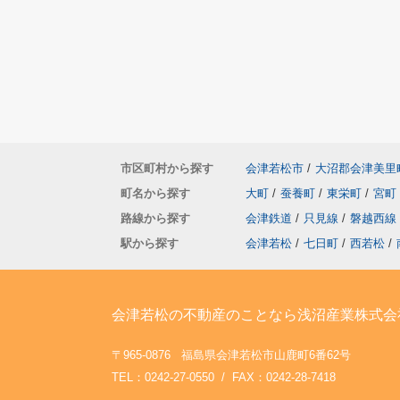
市区町村から探す
会津若松市
/
大沼郡会津美里
町名から探す
大町
/
蚕養町
/
東栄町
/
宮町
路線から探す
会津鉄道
/
只見線
/
磐越西線
駅から探す
会津若松
/
七日町
/
西若松
/
会津若松の不動産のことなら浅沼産業株式会
〒965-0876 福島県会津若松市山鹿町6番62号
TEL：0242-27-0550 / FAX：0242-28-7418