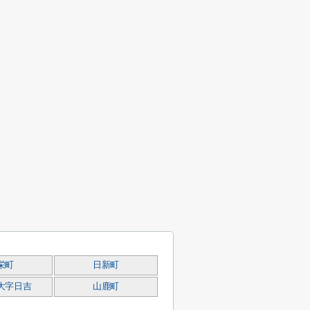
栄町
日新町
大字日吉
山鹿町