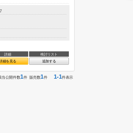
7
詳細
検討リスト
詳細を見る
追加する
1
1
1-1
該当公開件数
件 販売数
件
件表示