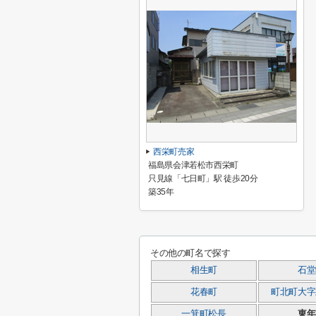
西栄町売家
福島県会津若松市西栄町
只見線「七日町」駅 徒歩20分
築35年
その他の町名で探す
相生町
石堂
花春町
町北町大字
一箕町松長
東年