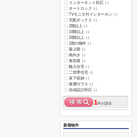
インターネット対応
(-)
オートロック
(-)
TVモニタ付インターホン
(-)
宅配ボックス
(-)
2階以上
(-)
10階以上
(-)
20階以上
(-)
1階の物件
(-)
最上階
(-)
南向き
(-)
角部屋
(-)
輸入住宅
(-)
二世帯住宅
(-)
床下収納
(-)
複層ガラス
(-)
自由設計対応
(-)
1
件が該当
新着物件