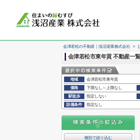
会津若松の不動産｜浅沼産業株式会社
>
会津若松市東年貢 不動産一
地域
会津若松市東年貢
価格
下限なし～上限なし
駅徒歩
指定しない
設備条件
指定なし
種別で絞り込む