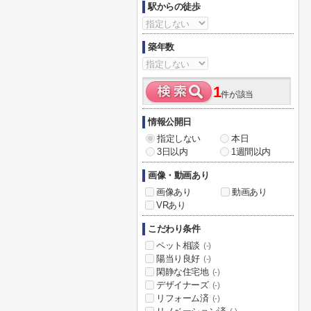
駅からの徒歩
築年数
1
件が該当
情報公開日
指定しない
本日
3日以内
1週間以内
画像・動画あり
画像あり
動画あり
VRあり
こだわり条件
ペット相談
(-)
陽当り良好
(-)
閑静な住宅地
(-)
デザイナーズ
(-)
リフォーム済
(-)