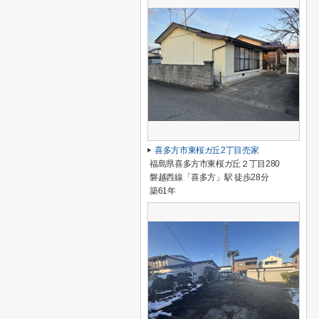
喜多方市東桜ガ丘2丁目売家
福島県喜多方市東桜ガ丘２丁目280
磐越西線「喜多方」駅 徒歩28分
築61年