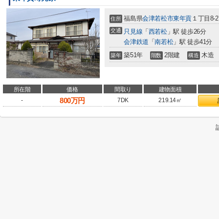
福島県
会津若松市
東年貢
１丁目8-2
住所
交通
只見線
「
西若松
」駅 徒歩26分
会津鉄道
「
南若松
」駅 徒歩41分
築51年
2階建
木造
築年
階数
構造
所在階
価格
間取り
建物面積
800
万円
-
7DK
219.14㎡