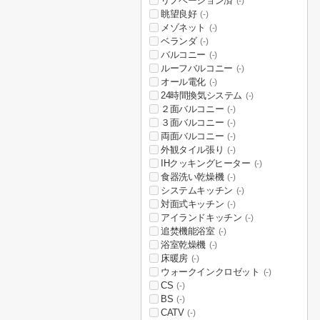
リノベーション済
(-)
眺望良好
(-)
メゾネット
(-)
ベランダ
(-)
バルコニー
(-)
ルーフバルコニー
(-)
オール電化
(-)
24時間換気システム
(-)
２面バルコニー
(-)
３面バルコニー
(-)
両面バルコニー
(-)
外観タイル張り
(-)
IHクッキングヒーター
(-)
食器洗い乾燥機
(-)
システムキッチン
(-)
対面式キッチン
(-)
アイランドキッチン
(-)
追焚機能浴室
(-)
浴室乾燥機
(-)
床暖房
(-)
ウォークインクロゼット
(-)
CS
(-)
BS
(-)
CATV
(-)