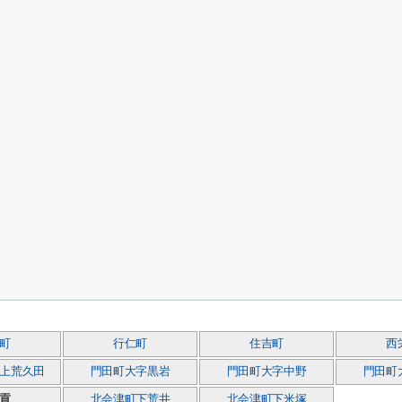
町
行仁町
住吉町
西
上荒久田
門田町大字黒岩
門田町大字中野
門田町
貢
北会津町下荒井
北会津町下米塚