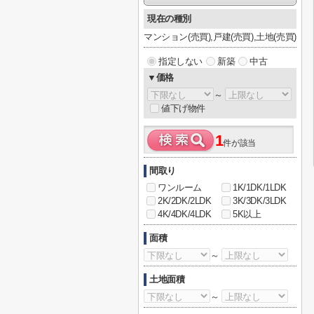
現在の種別
マンション(売買),戸建(売買),土地(売買)
指定しない
新築
中古
▼価格
～
値下げ物件
1
件が該当
間取り
ワンルーム
1K/1DK/1LDK
2K/2DK/2LDK
3K/3DK/3LDK
4K/4DK/4LDK
5K以上
面積
～
土地面積
～