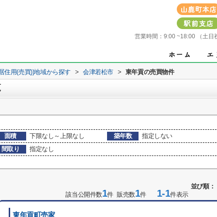
営業時間：
9:00 ~18:00 
(居住用(売買))地域から探す
>
会津若松市
>
東年貢の売買物件
覧
面積
下限なし～上限なし
築年数
指定しない
間取り
指定なし
並び順：
1
1
1-1
該当公開件数
件 販売数
件
件表示
東年貢町売家