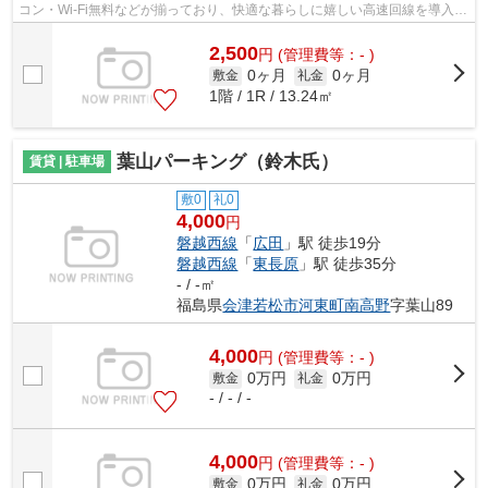
コン・Wi-Fi無料などが揃っており、快適な暮らしに嬉しい高速回線を導入し
ました。ワンルームでの滞在がとても...
2,500
円
(管理費等：- )
0ヶ月
0ヶ月
敷金
礼金
1階 / 1R / 13.24㎡
葉山パーキング（鈴木氏）
賃貸 | 駐車場
敷0
礼0
4,000
円
磐越西線
「
広田
」駅 徒歩19分
磐越西線
「
東長原
」駅 徒歩35分
- / -㎡
福島県
会津若松市
河東町南高野
字葉山89
4,000
円
(管理費等：- )
0万円
0万円
敷金
礼金
- / - / -
4,000
円
(管理費等：- )
0万円
0万円
敷金
礼金