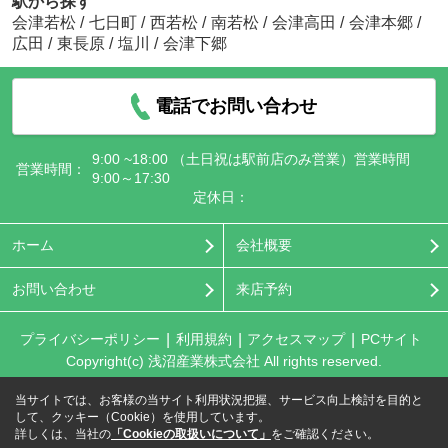
駅から探す
会津若松
/
七日町
/
西若松
/
南若松
/
会津高田
/
会津本郷
/
広田
/
東長原
/
塩川
/
会津下郷
電話でお問い合わせ
9:00 ~18:00 （土日祝は駅前店のみ営業）営業時間
営業時間：
9:00～17:30
定休日：
ホーム
会社概要
お問い合わせ
来店予約
プライバシーポリシー
利用規約
アクセスマップ
PCサイト
Copyright(c) 浅沼産業株式会社 All rights reserved.
当サイトでは、お客様の当サイト利用状況把握、サービス向上検討を目的と
して、クッキー（Cookie）を使用しています。
詳しくは、当社の
「Cookieの取扱いについて」
をご確認ください。