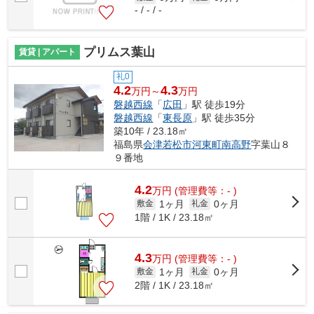
- / - / -
プリムス葉山
賃貸 | アパート
礼0
4.2
4.3
万円～
万円
磐越西線
「
広田
」駅 徒歩19分
磐越西線
「
東長原
」駅 徒歩35分
築10年 / 23.18㎡
福島県
会津若松市
河東町南高野
字葉山８
９番地
4.2
万
円
(管理費等：- )
1ヶ月
0ヶ月
敷金
礼金
1階 / 1K / 23.18㎡
4.3
万
円
(管理費等：- )
1ヶ月
0ヶ月
敷金
礼金
2階 / 1K / 23.18㎡