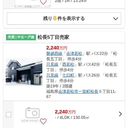
2階 / 1R / 13.24㎡
6
残り
件を表示する
松長5丁目売家
売買 | 中古一戸建
2,240
万円
磐越西線
「
会津若松
」駅 バス22分 「松
長五丁目」 停歩4分
只見線
「
西若松
」駅 バス42分 「松長五
丁目」 停歩4分
只見線
「
七日町
」駅 バス26分 「松長五
丁目」 停歩4分
築19年 / 2階建
福島県
会津若松市
一箕町松長
５丁目11-
67
2,240
万
円
- / 4LDK / 130.05㎡