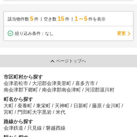
5
15
1～5
該当物件数
件
空き数
件
件を表示
変更
絞り込み条件：
なし
ページトップへ
市区町村から探す
会津若松市
/
大沼郡会津美里町
/
喜多方市
/
南会津郡下郷町
/
南会津郡南会津町
/
河沼郡湯川村
町名から探す
大町
/
蚕養町
/
東栄町
/
天神町
/
日新町
/
藤原
/
金川町
/
宮町
/
門田町大字黒岩
/
米代
路線から探す
会津鉄道
/
只見線
/
磐越西線