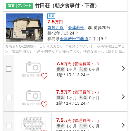
竹田荘（朝夕食事付・下宿）
賃貸 | アパート
礼0
7.5
万円
磐越西線
「
会津若松
」駅 徒歩20分
築42年 / 13.24㎡
福島県
会津若松市
藤原
２丁目9-2
素泊まりOK2500円 １ケ月のみOK ご相談ください！ 室内設備はエアコ
ン（電気料個人）・Wi-Fi無料などが揃っており、快適な暮らしに嬉しい高速
回線を導入しました。ワンルームでの一...
7.5
万
円
(管理費等：- )
1ヶ月
0ヶ月
敷金
礼金
1階 / 1R / 13.24㎡
7.5
万
円
(管理費等：- )
1ヶ月
0ヶ月
敷金
礼金
1階 / 1R / 13.24㎡
7.5
万
円
(管理費等：- )
1ヶ月
0ヶ月
敷金
礼金