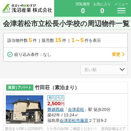
閲覧履歴
お気に入り
メニュー
0
0
会津若松市立松長小学校の周辺物件一覧
5
15
1～5
該当物件数
件
販売数
件
件を表示
変更
絞り込み条件：
なし
竹田荘（素泊まり）
賃貸 | アパート
敷0
礼0
2,500
円
磐越西線
「
会津若松
」駅 徒歩20分
築42年 / 13.24㎡
福島県
会津若松市
藤原
２丁目9-2
素泊まりOK１日2500円、１ケ月のみOK ご相談ください！ 室内設備はエア