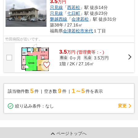
3.5
万円
只見線
「
西若松
」駅 徒歩14分
只見線
「
七日町
」駅 徒歩23分
磐越西線
「
会津若松
」駅 徒歩31分
築38年 / 27.16㎡
福島県
会津若松市
米代
１丁目
竹田病院が近いです。
3.5
万
円
(管理費等：- )
0ヶ月
3.5万円
敷金
礼金
1階 / 2K / 27.16㎡
5
9
1～5
該当物件数
件
空き数
件
件を表示
変更
絞り込み条件：
なし
ページトップへ