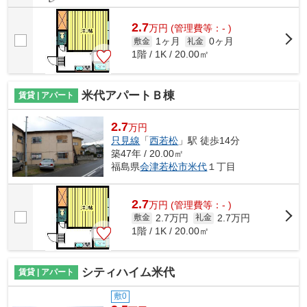
2.7
万
円
(管理費等：- )
1ヶ月
0ヶ月
敷金
礼金
1階 / 1K / 20.00㎡
米代アパートＢ棟
賃貸 | アパート
2.7
万円
只見線
「
西若松
」駅 徒歩14分
築47年 / 20.00㎡
福島県
会津若松市
米代
１丁目
2.7
万
円
(管理費等：- )
2.7万円
2.7万円
敷金
礼金
1階 / 1K / 20.00㎡
シティハイム米代
賃貸 | アパート
敷0