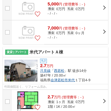
5,000
円
(管理費等：- )
0万円
0万円
敷金
礼金
- / - / -
7,000
円
(管理費等：- )
0万円
0ヶ月
敷金
礼金
- / - / -
米代アパートＡ棟
賃貸 | アパート
礼0
2.7
万円
只見線
「
西若松
」駅 徒歩14分
築47年 / 20.00㎡
福島県
会津若松市
米代
１丁目4-9
竹田病院近く、リフォーム済み。
2.7
万
円
(管理費等：- )
1ヶ月
0万円
敷金
礼金
1階 / 1K / 20.00㎡