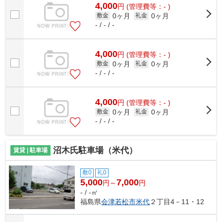
4,000
円
(管理費等：- )
0ヶ月
0ヶ月
敷金
礼金
- / - / -
4,000
円
(管理費等：- )
0ヶ月
0ヶ月
敷金
礼金
- / - / -
4,000
円
(管理費等：- )
0ヶ月
0ヶ月
敷金
礼金
- / - / -
沼木氏駐車場（米代）
賃貸 | 駐車場
敷0
礼0
5,000
7,000
円～
円
- / -㎡
福島県
会津若松市
米代
２丁目4－11・12