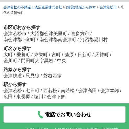
会津若松の不動産｜浅沼産業株式会社
>
(賃貸)地域から探す
>
会津若松市
>
米
代の賃貸物件
市区町村から探す
会津若松市
/
大沼郡会津美里町
/
喜多方市
/
南会津郡下郷町
/
南会津郡南会津町
/
河沼郡湯川村
町名から探す
大町
/
蚕養町
/
東栄町
/
宮町
/
藤原
/
日新町
/
天神町
/
金川町
/
門田町大字黒岩
/
中央
路線から探す
会津鉄道
/
只見線
/
磐越西線
駅から探す
会津若松
/
七日町
/
西若松
/
南若松
/
会津高田
/
会津本郷
/
広田
/
東長原
/
塩川
/
会津下郷
電話でお問い合わせ