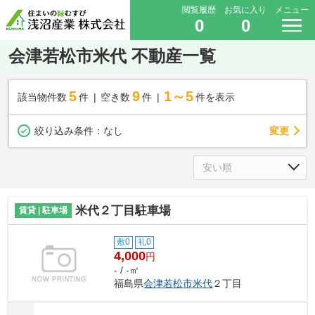
閲覧履歴
お気に入り
メニュー
0
0
会津若松市米代 不動産一覧
5
9
1～5
該当物件数
件
空き数
件
件を表示
変更
絞り込み条件：
なし
米代２丁目駐車場
賃貸 | 駐車場
敷0
礼0
4,000
円
- / -㎡
福島県
会津若松市
米代
２丁目