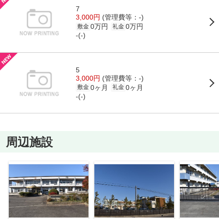
7
3,000円
(管理費等：-)
0万円
0万円
敷金
礼金
-(-)
5
3,000円
(管理費等：-)
0ヶ月
0ヶ月
敷金
礼金
-(-)
周辺施設