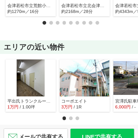
会津若松市立荒館小学校
会津若松市立北会津中学校
約1270m／16分
約2168m／28分
約4343m／
エリアの近い物件
平出氏トランクルーム(栄町)
コーポエイト
1
万
円
/ 1.00坪
3
万
円
/ 1R
6,000
円
/ -
メールで共有する
LINEで共有する