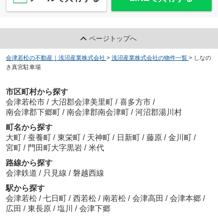
ページトップへ
会津若松の不動産｜浅沼産業株式会社
>
浅沼産業株式会社の物件一覧
>
しなの
き真宮駐車場
市区町村から探す
会津若松市
/
大沼郡会津美里町
/
喜多方市
/
南会津郡下郷町
/
南会津郡南会津町
/
河沼郡湯川村
町名から探す
大町
/
蚕養町
/
東栄町
/
天神町
/
日新町
/
藤原
/
金川町
/
宮町
/
門田町大字黒岩
/
米代
路線から探す
会津鉄道
/
只見線
/
磐越西線
駅から探す
会津若松
/
七日町
/
西若松
/
南若松
/
会津高田
/
会津本郷
/
広田
/
東長原
/
塩川
/
会津下郷