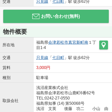
交通
只見線
「
七日町
」駅 徒歩62分
お問い合わせ(無料)
物件概要
福島県
会津若松市
真宮新町南
１丁
所在地
目1-4
交通
只見線
「
七日町
」駅 徒歩62分
賃料
3,000円
種別
駐車場
浅沼産業株式会社
福島県会津若松市山鹿町6番62号
TEL:0242-27-0550
取扱会社
福島県知事 (14) 第50068号
浅沼 文英 後藤 功二 小山 由