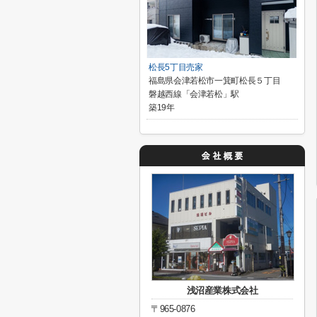
松長5丁目売家
福島県会津若松市一箕町松長５丁目
磐越西線「会津若松」駅
築19年
浅沼産業株式会社
〒965-0876