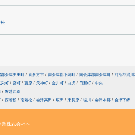
若松
沼郡会津美里町
/
喜多方市
/
南会津郡下郷町
/
南会津郡南会津町
/
河沼郡湯川
東栄町
/
宮町
/
藤原
/
天神町
/
金川町
/
白虎
/
日新町
/
中央
線
/
磐越西線
町
/
西若松
/
南若松
/
会津高田
/
広田
/
東長原
/
塩川
/
会津本郷
/
会津下郷
産業株式会社へ