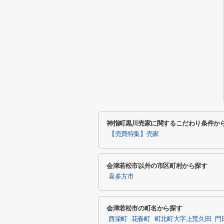
神指町黒川売家に関するこだわり条件か
【売買特集】売家
会津若松市以外の市区町村から探す
喜多方市
会津若松市の町名から探す
西栄町
花春町
町北町大字上荒久田
門