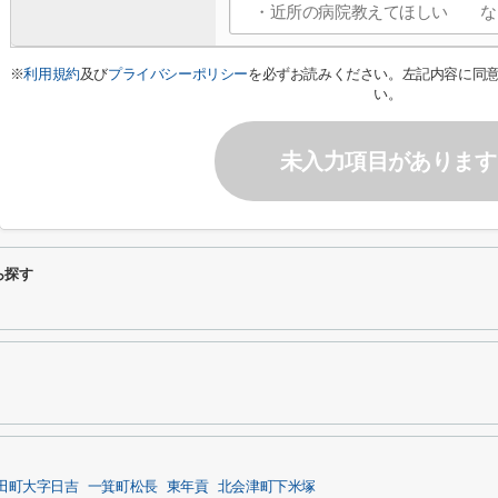
※
利用規約
及び
プライバシーポリシー
を必ずお読みください。左記内容に同
い。
未入力項目があります
ら探す
田町大字日吉
一箕町松長
東年貢
北会津町下米塚