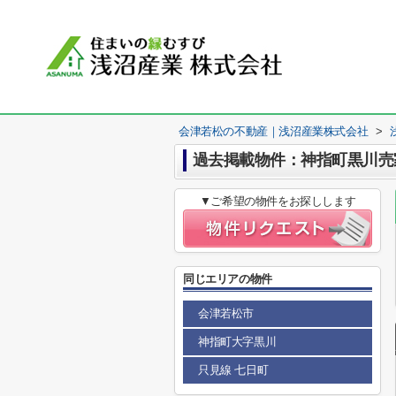
会津若松の不動産｜浅沼産業株式会社
>
過去掲載物件：神指町黒川売
▼ご希望の物件をお探しします
同じエリアの物件
会津若松市
神指町大字黒川
只見線 七日町