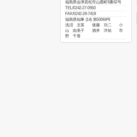
福島県会津若松市山鹿町6番62号
TEL/0242-27-0550
FAX/0242-28-7418
福島県知事 (14) 第50068号
浅沼 文英 後藤 功二 小
山 由美子 酒井 洋祐 市
野 千香