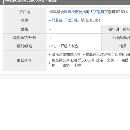
神指町黒川売家
の物件概要
所在地
福島県
会津若松市
神指町大字黒川
字湯川東160-4
只見線
「
七日町
」駅 徒歩14分
交通
価格
-
築年月（築
建物面積/坪数
-/-
土地面積/
種別/構造
中古一戸建 / 木造
地目
浅沼産業株式会社
福島県会津若松市山鹿町6番
福島県知事 (14) 第50068号 浅沼 文
取扱会社
祐 市野 千香