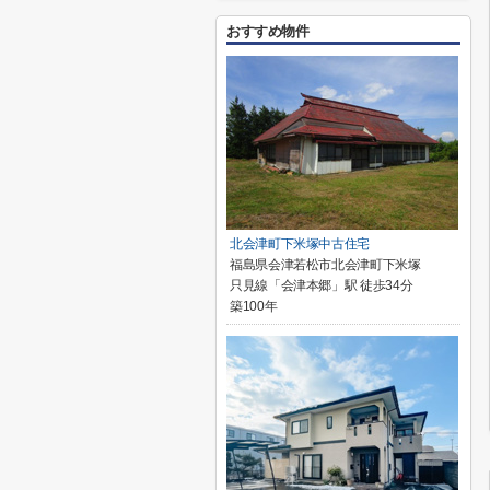
おすすめ物件
北会津町下米塚中古住宅
福島県会津若松市北会津町下米塚
只見線「会津本郷」駅 徒歩34分
築100年