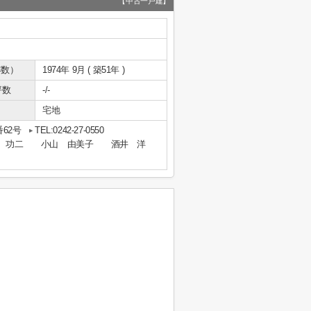
【中古一戸建】
年数）
1974年 9月 ( 築51年 )
坪数
-/-
宅地
62号
TEL:0242-27-0550
英 後藤 功二 小山 由美子 酒井 洋