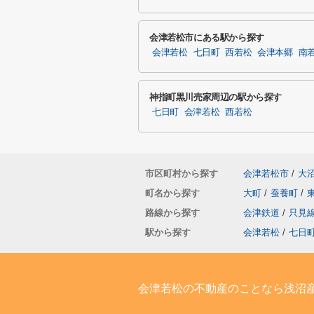
会津若松市にある駅から探す
会津若松
七日町
西若松
会津本郷
南
神指町黒川売家周辺の駅から探す
七日町
会津若松
西若松
市区町村から探す
会津若松市
/
大
町名から探す
大町
/
蚕養町
/
路線から探す
会津鉄道
/
只見
駅から探す
会津若松
/
七日
会津若松の不動産のことなら浅沼