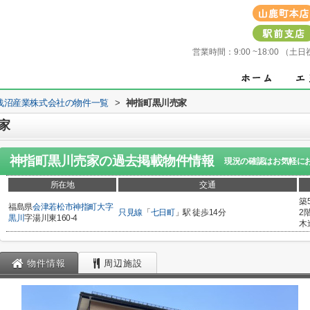
営業時間：
9:00 ~18:00 
浅沼産業株式会社の物件一覧
>
神指町黒川売家
家
神指町黒川売家
の過去掲載物件情報
現況の確認はお気軽に
所在地
交通
築
福島県
会津若松市
神指町大字
只見線
「
七日町
」駅 徒歩14分
2
黒川
字湯川東160-4
木
物件情報
周辺施設