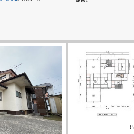
105.58㎡
【