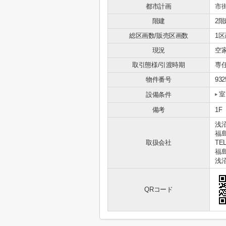
都市計画
市
階建
2階
総区画数/販売区画数
1区
現況
空
取引態様/引渡時期
専
物件番号
932
室
設備条件
備考
1
浅
福
取扱会社
TEL
福島
浅
QRコード