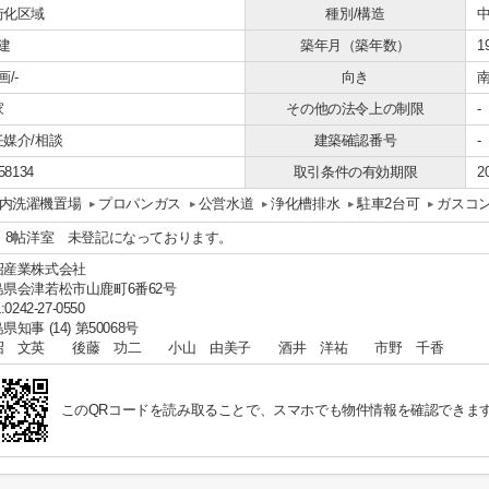
街化区域
種別/構造
建
築年月（築年数）
1
画/-
向き
家
その他の法令上の制限
-
任媒介/相談
建築確認番号
-
58134
取引条件の有効期限
2
内洗濯機置場
プロパンガス
公営水道
浄化槽排水
駐車2台可
ガスコ
F 8帖洋室 未登記になっております。
沼産業株式会社
島県会津若松市山鹿町6番62号
:0242-27-0550
県知事 (14) 第50068号
沼 文英 後藤 功二 小山 由美子 酒井 洋祐 市野 千香
このQRコードを読み取ることで、スマホでも物件情報を確認できま