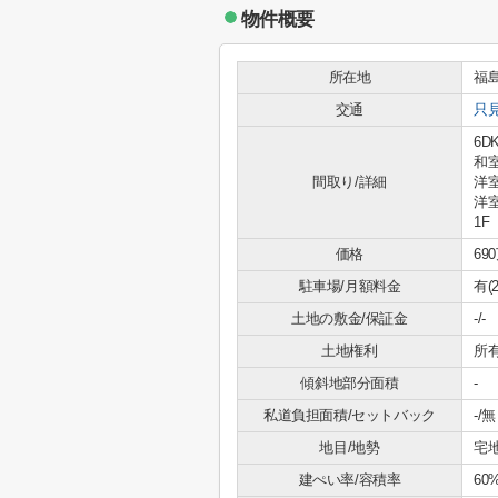
物件概要
所在地
福
交通
只
6DK
和室
間取り/詳細
洋室
洋室
1
価格
69
駐車場/月額料金
有(2
土地の敷金/保証金
-/-
土地権利
所
傾斜地部分面積
-
私道負担面積/セットバック
-/無
地目/地勢
宅地
建ぺい率/容積率
60