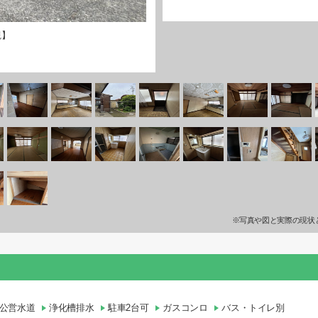
観】
※写真や図と実際の現状
公営水道
浄化槽排水
駐車2台可
ガスコンロ
バス・トイレ別