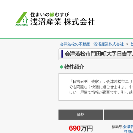
会津若松の不動産｜浅沼産業株式会社
>
会津若松市門田町大字日吉字
物件紹介
「日吉丑渕 売家」：会津若松市エリ
でも問題なく快適に過ごせますよ。中
しい一戸建て情報が豊富です。引っ越
価格
690
福島県
会津
万円
只見