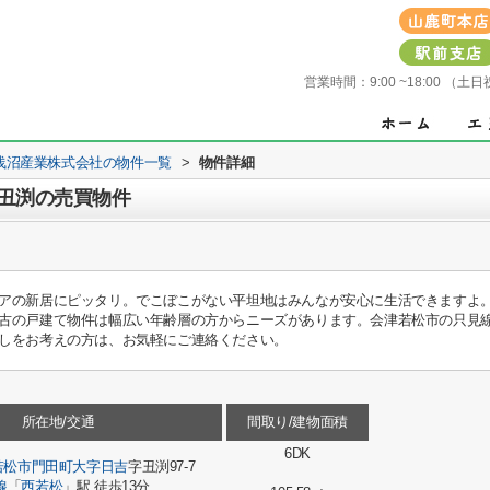
営業時間：
9:00 ~18:00 
浅沼産業株式会社の物件一覧
>
物件詳細
丑渕の売買物件
アの新居にピッタリ。でこぼこがない平坦地はみんなが安心に生活できますよ。10
古の戸建て物件は幅広い年齢層の方からニーズがあります。会津若松市の只見
しをお考えの方は、お気軽にご連絡ください。
所在地/交通
間取り/建物面積
6DK
若松市
門田町大字日吉
字丑渕97-7
線
「
西若松
」駅 徒歩13分