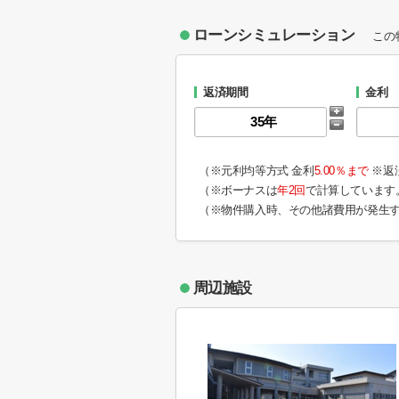
ローンシミュレーション
この
返済期間
金利
（※元利均等方式 金利
5.00％まで
※返
（※ボーナスは
年2回
で計算しています
（※物件購入時、その他諸費用が発生
周辺施設