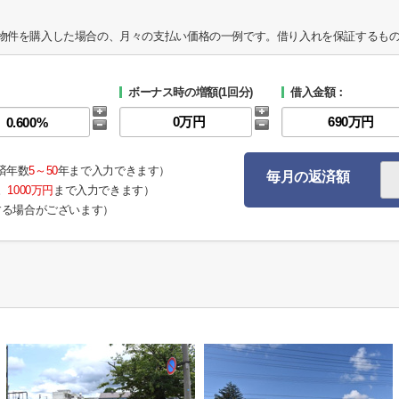
物件を購入した場合の、月々の支払い価格の一例です。借り入れを保証するも
ボーナス時の増額(1回分)
借入金額：
済年数
5～50
年まで入力できます）
毎月の返済額
。
1000万円
まで入力できます）
する場合がございます）