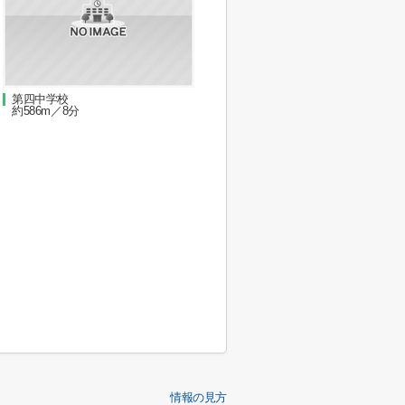
第四中学校
約586m／8分
情報の見方