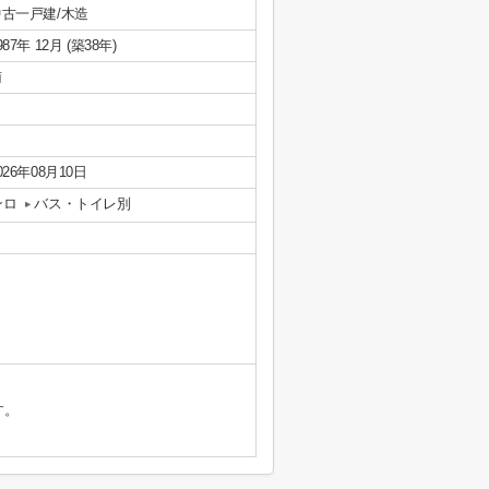
中古一戸建/木造
987年 12月 (築38年)
南
026年08月10日
ンロ
バス・トイレ別
す。