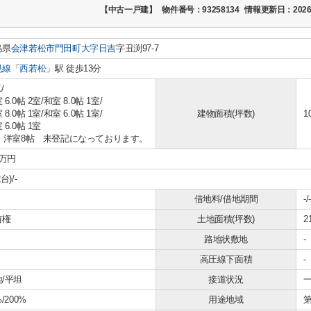
【中古一戸建】
物件番号：93258134
情報更新日：2026
島県
会津若松市
門田町大字日吉
字丑渕97-7
見線
「
西若松
」駅 徒歩13分
/
 6.0帖 2室
/
和室 8.0帖 1室
/
 8.0帖 1室
/
和室 6.0帖 1室
/
建物面積(坪数)
1
 6.0帖 1室
F 洋室8帖 未登記になっております。
0万円
台)/-
借地料/借地期間
-/-
有権
土地面積(坪数)
2
路地状敷地
-
高圧線下面積
-
/平坦
接道状況
一
%/200%
用途地域