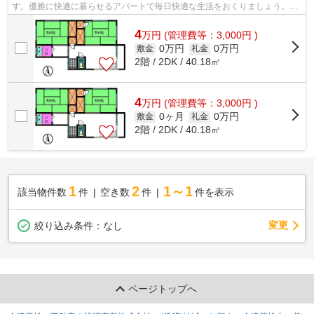
す。優雅に快適に暮らせるアパートで毎日快適な生活をおくりましょう。専
有面積も余裕の40.18㎡。こちらの物件...
4
万
円
(管理費等：3,000円 )
0万円
0万円
敷金
礼金
2階 / 2DK / 40.18㎡
4
万
円
(管理費等：3,000円 )
0ヶ月
0万円
敷金
礼金
2階 / 2DK / 40.18㎡
1
2
1～1
該当物件数
件
空き数
件
件を表示
変更
絞り込み条件：
なし
ページトップへ