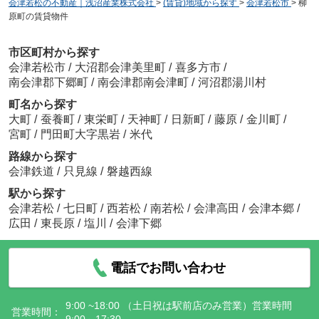
会津若松の不動産｜浅沼産業株式会社
>
(賃貸)地域から探す
>
会津若松市
>
柳
原町の賃貸物件
市区町村から探す
会津若松市
/
大沼郡会津美里町
/
喜多方市
/
南会津郡下郷町
/
南会津郡南会津町
/
河沼郡湯川村
町名から探す
大町
/
蚕養町
/
東栄町
/
天神町
/
日新町
/
藤原
/
金川町
/
宮町
/
門田町大字黒岩
/
米代
路線から探す
会津鉄道
/
只見線
/
磐越西線
駅から探す
会津若松
/
七日町
/
西若松
/
南若松
/
会津高田
/
会津本郷
/
広田
/
東長原
/
塩川
/
会津下郷
電話でお問い合わせ
9:00 ~18:00 （土日祝は駅前店のみ営業）営業時間
営業時間：
9:00～17:30