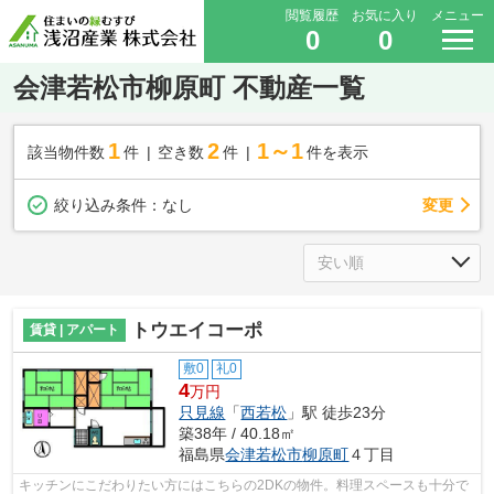
閲覧履歴
お気に入り
メニュー
0
0
会津若松市柳原町 不動産一覧
1
2
1～1
該当物件数
件
空き数
件
件を表示
変更
絞り込み条件：
なし
トウエイコーポ
賃貸 | アパート
敷0
礼0
4
万円
只見線
「
西若松
」駅 徒歩23分
築38年 / 40.18㎡
福島県
会津若松市
柳原町
４丁目
キッチンにこだわりたい方にはこちらの2DKの物件。料理スペースも十分で