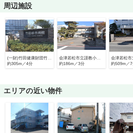
周辺施設
(一財)竹田健康財団竹田綜合病院
会津若松市立謹教小学校
約305m／4分
約186m／3分
約509m／
エリアの近い物件