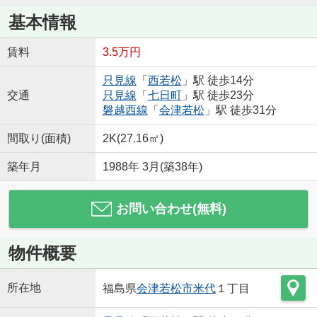
基本情報
賃料
3.5万円
只見線
「
西若松
」駅 徒歩14分
交通
只見線
「
七日町
」駅 徒歩23分
磐越西線
「
会津若松
」駅 徒歩31分
間取り(面積)
2K(27.16㎡)
築年月
1988年 3月(築38年)
お問い合わせ(無料)
物件概要
所在地
福島県
会津若松市
米代
１丁目