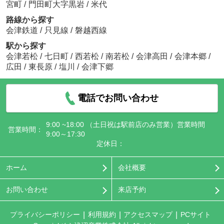
宮町
/
門田町大字黒岩
/
米代
路線から探す
会津鉄道
/
只見線
/
磐越西線
駅から探す
会津若松
/
七日町
/
西若松
/
南若松
/
会津高田
/
会津本郷
/
広田
/
東長原
/
塩川
/
会津下郷
電話でお問い合わせ
9:00 ~18:00 （土日祝は駅前店のみ営業）営業時間
営業時間：
9:00～17:30
定休日：
ホーム
会社概要
お問い合わせ
来店予約
プライバシーポリシー
利用規約
アクセスマップ
PCサイト