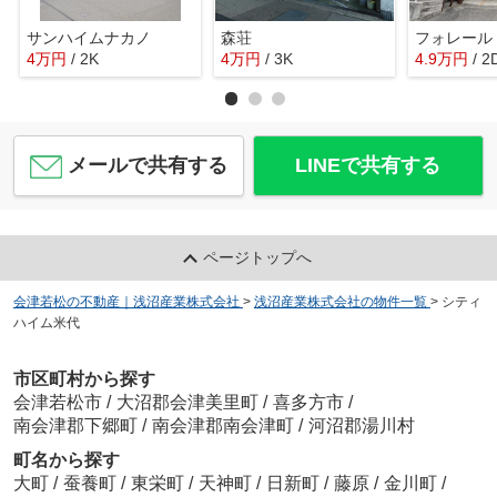
サンハイムナカノ
森荘
フォレール
4
万
円
/ 2K
4
万
円
/ 3K
4.9
万
円
/ 2
メールで共有する
LINEで共有する
ページトップへ
会津若松の不動産｜浅沼産業株式会社
>
浅沼産業株式会社の物件一覧
>
シティ
ハイム米代
市区町村から探す
会津若松市
/
大沼郡会津美里町
/
喜多方市
/
南会津郡下郷町
/
南会津郡南会津町
/
河沼郡湯川村
町名から探す
大町
/
蚕養町
/
東栄町
/
天神町
/
日新町
/
藤原
/
金川町
/