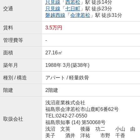
只見線
「
西若松
」駅 徒歩14分
交通
只見線
「
七日町
」駅 徒歩23分
磐越西線
「
会津若松
」駅 徒歩31分
賃料
3.5万円
管理費等
-
面積
27.16㎡
築年月
1988年 3月(築38年)
種別 / 構造
アパート / 軽量鉄骨
階建
2階建
浅沼産業株式会社
福島県会津若松市山鹿町6番62号
TEL:0242-27-0550
取扱会社
福島県知事 (14) 第50068号
浅沼 文英 後藤 功二 小山 由
美子 酒井 洋祐 市野 千香