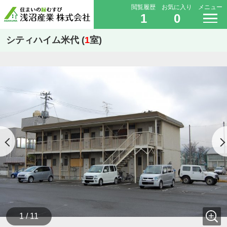
閲覧履歴
お気に入り
メニュー
1
0
シティハイム米代 (
1
室)
1 / 11