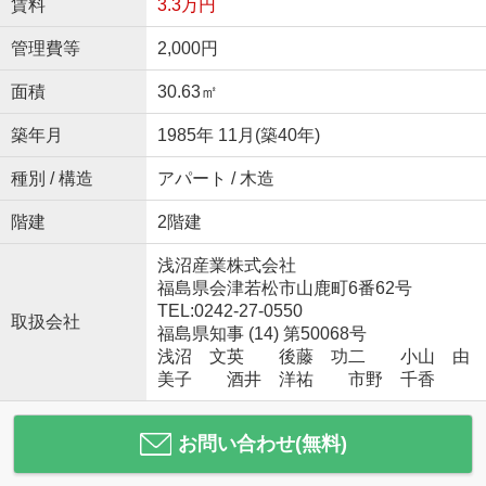
賃料
3.3万円
管理費等
2,000円
面積
30.63㎡
築年月
1985年 11月(築40年)
種別 / 構造
アパート / 木造
階建
2階建
浅沼産業株式会社
福島県会津若松市山鹿町6番62号
TEL:0242-27-0550
取扱会社
福島県知事 (14) 第50068号
浅沼 文英 後藤 功二 小山 由
美子 酒井 洋祐 市野 千香
お問い合わせ(無料)