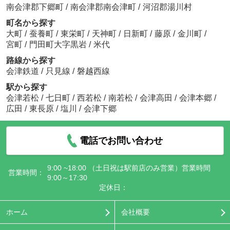
南会津郡下郷町
/
南会津郡南会津町
/
河沼郡湯川村
町名から探す
大町
/
蚕養町
/
東栄町
/
天神町
/
日新町
/
藤原
/
金川町
/
宮町
/
門田町大字黒岩
/
米代
路線から探す
会津鉄道
/
只見線
/
磐越西線
駅から探す
会津若松
/
七日町
/
西若松
/
南若松
/
会津高田
/
会津本郷
/
広田
/
東長原
/
塩川
/
会津下郷
電話でお問い合わせ
9:00 ~18:00 （土日祝は駅前店のみ営業）営業時間
営業時間：
9:00～17:30
定休日：
ホーム
会社概要