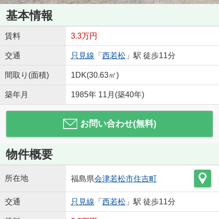
基本情報
賃料
3.3万円
交通
只見線
「
西若松
」駅 徒歩11分
間取り(面積)
1DK(30.63㎡)
築年月
1985年 11月(築40年)
お問い合わせ(無料)
物件概要
所在地
福島県
会津若松市
住吉町
交通
只見線
「
西若松
」駅 徒歩11分