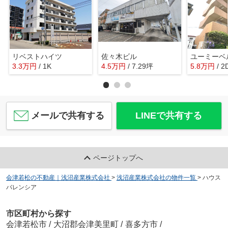
リベストハイツ
佐々木ビル
ユーミーベ
3.3
万
円
/ 1K
4.5
万
円
/ 7.29坪
5.8
万
円
/ 2
メールで共有する
LINEで共有する
ページトップへ
会津若松の不動産｜浅沼産業株式会社
>
浅沼産業株式会社の物件一覧
>
ハウス
バレンシア
市区町村から探す
会津若松市
/
大沼郡会津美里町
/
喜多方市
/