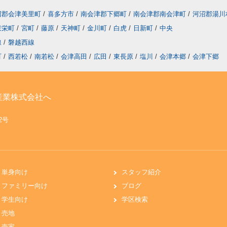
沼郡会津美里町
/
喜多方市
/
南会津郡下郷町
/
南会津郡南会津町
/
河沼郡湯川
東栄町
/
宮町
/
藤原
/
天神町
/
金川町
/
白虎
/
日新町
/
中央
線
/
磐越西線
町
/
西若松
/
南若松
/
会津高田
/
広田
/
東長原
/
塩川
/
会津本郷
/
会津下郷
産業株式会社へ
62号
単身向け
スタッフ紹介
ファミリー向け
ブログ
学生向け
学区検索
売地
売家