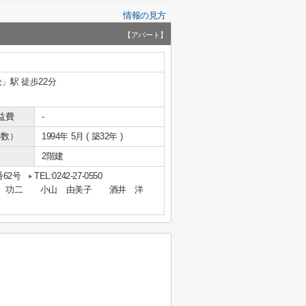
情報の見方
【アパート】
松
」駅 徒歩22分
益費
-
年数）
1994年 5月 ( 築32年 )
2階建
62号
TEL:0242-27-0550
英 後藤 功二 小山 由美子 酒井 洋