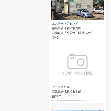
エステートアセンド
福島県会津若松市表町
会津鉄道「西若松」駅 徒歩25分
築40年
アークヒルズ
福島県会津若松市本町
築29年