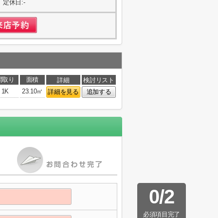
 定休日:-
間取り
面積
詳細
検討リスト
1K
23.10㎡
詳細を見る
追加する
0
/
2
必須項目完了