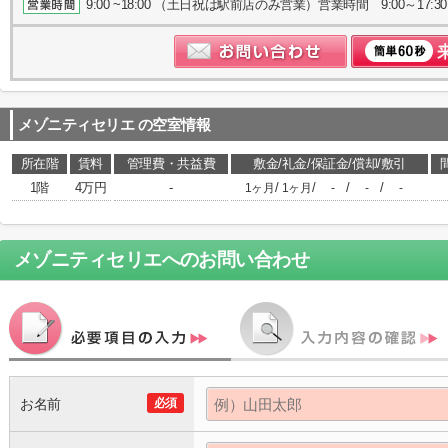
9:00 ~18:00 （土日祝は駅前店のみ営業）営業時間 9:00～17:30
メゾニティセリエ
の空室情報
所在階
賃料
管理費・共益費
敷金/礼金/保証金/償却/敷引
1階
4万円
-
/
/
/
/
1ヶ月
1ヶ月
-
-
-
メゾニティセリエ
へのお問い合わせ
お名前
必須