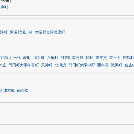
から探す
生向け
津町
河沼郡湯川村
大沼郡会津美里町
字御山
米代
表町
追手町
八角町
河東町南高野
桧町
東年貢
東千石
館馬
ケ丘
門田町大字年貢町
天神町
北滝沢
門田町大字中野
西年貢
滝沢町
住吉
会津本郷
南若松