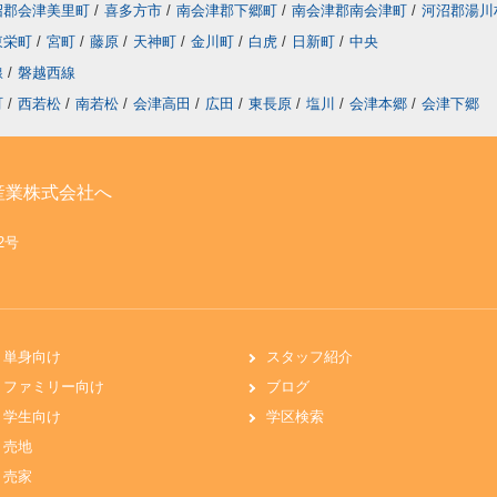
沼郡会津美里町
/
喜多方市
/
南会津郡下郷町
/
南会津郡南会津町
/
河沼郡湯川
東栄町
/
宮町
/
藤原
/
天神町
/
金川町
/
白虎
/
日新町
/
中央
線
/
磐越西線
町
/
西若松
/
南若松
/
会津高田
/
広田
/
東長原
/
塩川
/
会津本郷
/
会津下郷
産業株式会社へ
62号
単身向け
スタッフ紹介
ファミリー向け
ブログ
学生向け
学区検索
売地
売家