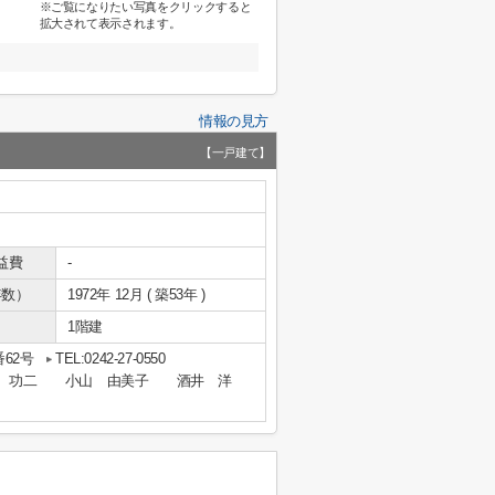
※ご覧になりたい写真をクリックすると
拡大されて表示されます。
情報の見方
【一戸建て】
益費
-
年数）
1972年 12月 ( 築53年 )
1階建
62号
TEL:0242-27-0550
英 後藤 功二 小山 由美子 酒井 洋