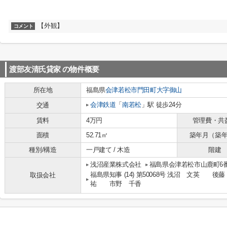
【外観】
コメント
渡部友清氏貸家
の物件概要
所在地
福島県
会津若松市
門田町大字御山
会津鉄道
「
南若松
」駅 徒歩24分
交通
賃料
4万円
管理費・共
面積
52.71㎡
築年月（築
種別/構造
一戸建て / 木造
階建
浅沼産業株式会社
福島県会津若松市山鹿町6番
福島県知事 (14) 第50068号 浅沼 文
取扱会社
祐 市野 千香