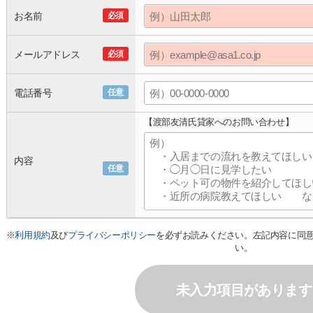
お名前
必須
メールアドレス
必須
電話番号
任意
【渡部友清氏貸家へのお問い合わせ】
内容
任意
※
利用規約
及び
プライバシーポリシー
を必ずお読みください。左記内容に同
い。
未入力項目があります