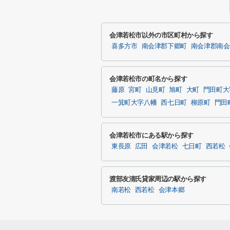
会津若松市以外の市区町村から探す
喜多方市
南会津郡下郷町
南会津郡南会
会津若松市の町名から探す
藤原
宮町
山見町
旭町
大町
門田町大
一箕町大字八幡
西七日町
柳原町
門田
会津若松市にある駅から探す
東長原
広田
会津若松
七日町
西若松
渡部友清氏貸家周辺の駅から探す
南若松
西若松
会津本郷