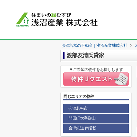
会津若松の不動産｜浅沼産業株式会社
>
渡部友清氏貸家
▼ご希望の物件をお探しします
同じエリアの物件
会津若松市
門田町大字御山
会津鉄道 南若松