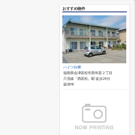
おすすめ物件
ハイツ白樺
福島県会津若松市西年貢２丁目
只見線「西若松」駅 徒歩24分
築38年