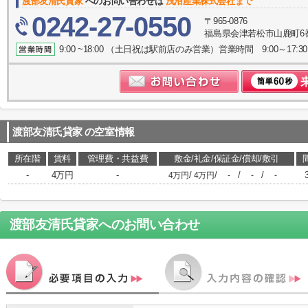
渡部友清氏貸家
へのお問い合わせは
浅沼産業株式会社まで
0242-27-0550
〒965-0876
福島県会津若松市山鹿町6
9:00 ~18:00 （土日祝は駅前店のみ営業）営業時間 9:00～17:30
渡部友清氏貸家
の空室情報
所在階
賃料
管理費・共益費
敷金/礼金/保証金/償却/敷引
-
4万円
-
/
/
/
/
4万円
4万円
-
-
-
渡部友清氏貸家
へのお問い合わせ