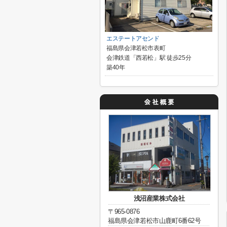
エステートアセンド
福島県会津若松市表町
会津鉄道「西若松」駅 徒歩25分
築40年
浅沼産業株式会社
〒965-0876
福島県会津若松市山鹿町6番62号