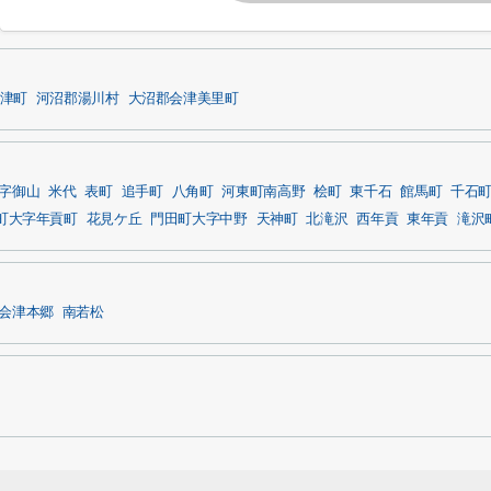
津町
河沼郡湯川村
大沼郡会津美里町
字御山
米代
表町
追手町
八角町
河東町南高野
桧町
東千石
館馬町
千石
町大字年貢町
花見ケ丘
門田町大字中野
天神町
北滝沢
西年貢
東年貢
滝沢
会津本郷
南若松