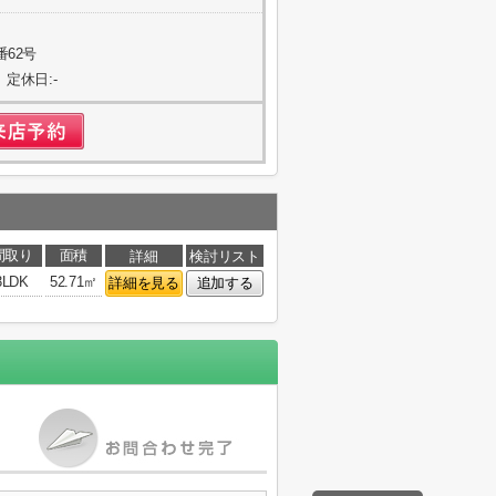
番62号
 定休日:-
間取り
面積
詳細
検討リスト
3LDK
52.71㎡
詳細を見る
追加する