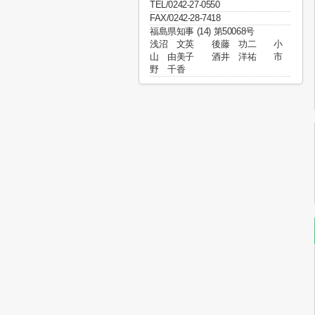
TEL/0242-27-0550
FAX/0242-28-7418
福島県知事 (14) 第50068号
浅沼 文英 後藤 功二 小
山 由美子 酒井 洋祐 市
野 千香