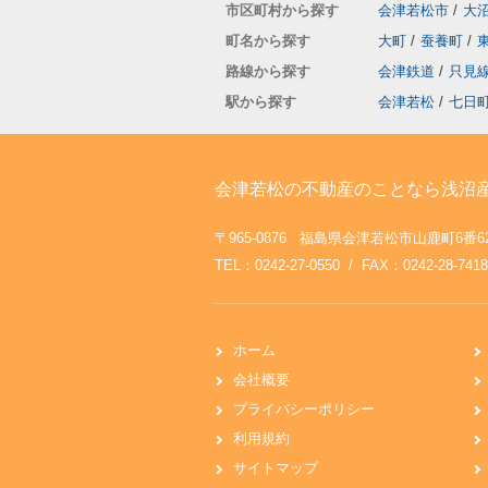
市区町村から探す
会津若松市
/
大
町名から探す
大町
/
蚕養町
/
路線から探す
会津鉄道
/
只見
駅から探す
会津若松
/
七日
会津若松の不動産のことなら浅沼
〒965-0876 福島県会津若松市山鹿町6番
TEL：0242-27-0550 / FAX：0242-28-7418
ホーム
会社概要
プライバシーポリシー
利用規約
サイトマップ