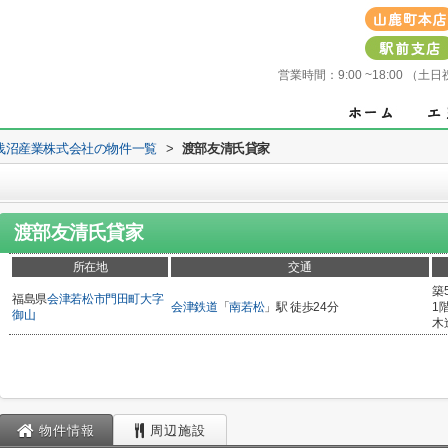
営業時間：
9:00 ~18:00 
浅沼産業株式会社の物件一覧
>
渡部友清氏貸家
渡部友清氏貸家
所在地
交通
築
福島県
会津若松市
門田町大字
会津鉄道
「
南若松
」駅 徒歩24分
1
御山
木
物件情報
周辺施設