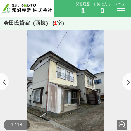
閲覧履歴
お気に入り
メニュー
1
0
金田氏貸家（西棟） (
1
室)
1 / 18