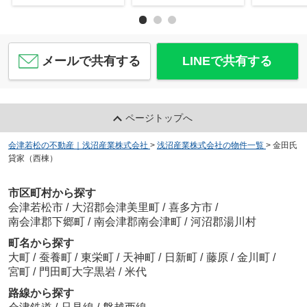
メールで共有する
LINEで共有する
ページトップへ
会津若松の不動産｜浅沼産業株式会社
>
浅沼産業株式会社の物件一覧
>
金田氏
貸家（西棟）
市区町村から探す
会津若松市
/
大沼郡会津美里町
/
喜多方市
/
南会津郡下郷町
/
南会津郡南会津町
/
河沼郡湯川村
町名から探す
大町
/
蚕養町
/
東栄町
/
天神町
/
日新町
/
藤原
/
金川町
/
宮町
/
門田町大字黒岩
/
米代
路線から探す