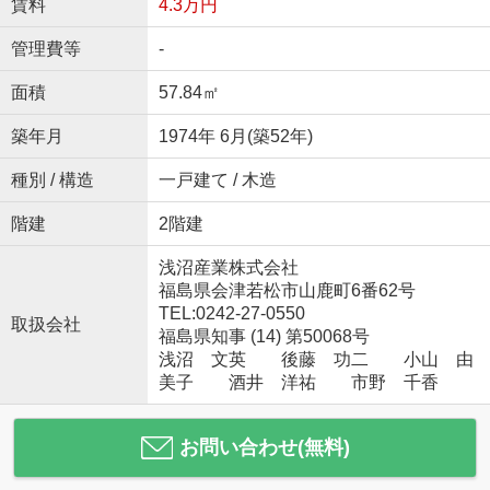
賃料
4.3万円
管理費等
-
面積
57.84㎡
築年月
1974年 6月(築52年)
種別 / 構造
一戸建て / 木造
階建
2階建
浅沼産業株式会社
福島県会津若松市山鹿町6番62号
TEL:0242-27-0550
取扱会社
福島県知事 (14) 第50068号
浅沼 文英 後藤 功二 小山 由
美子 酒井 洋祐 市野 千香
お問い合わせ(無料)