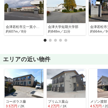
会津若松市立一箕小学校
会津大学短期大学部
約607m／8分
約848m／11分
約664m／
エリアの近い物件
コーポラス藤
プリムス葉山
メゾン渡部
3.5
万
円
/ 2K
4.2
万
円
/ 1K
4.5
万
円
/ 2