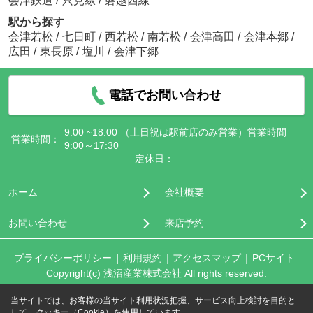
会津鉄道
/
只見線
/
磐越西線
駅から探す
会津若松
/
七日町
/
西若松
/
南若松
/
会津高田
/
会津本郷
/
広田
/
東長原
/
塩川
/
会津下郷
電話でお問い合わせ
9:00 ~18:00 （土日祝は駅前店のみ営業）営業時間
営業時間：
9:00～17:30
定休日：
ホーム
会社概要
お問い合わせ
来店予約
プライバシーポリシー
利用規約
アクセスマップ
PCサイト
Copyright(c) 浅沼産業株式会社 All rights reserved.
当サイトでは、お客様の当サイト利用状況把握、サービス向上検討を目的と
して、クッキー（Cookie）を使用しています。