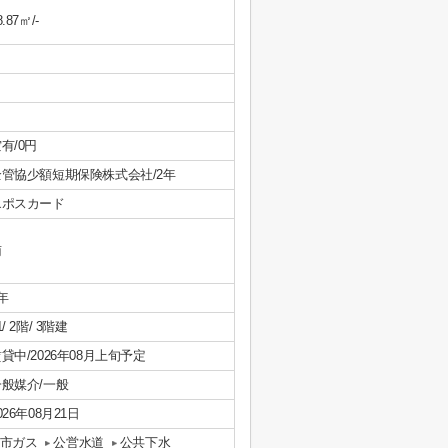
8.87㎡/-
有/0円
全管協少額短期保険株式会社/2年
エポスカード
南
年
1/ 2階/ 3階建
貸中/2026年08月上旬予定
一般媒介/一般
026年08月21日
市ガス
公営水道
公共下水