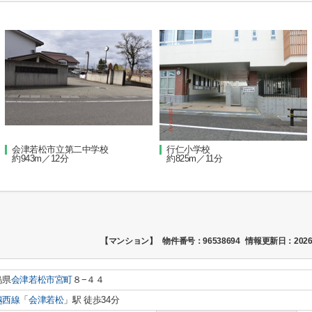
会津若松市立第二中学校
行仁小学校
約943m／12分
約825m／11分
【マンション】
物件番号：96538694
情報更新日：2026
島県
会津若松市
宮町
８−４４
越西線
「
会津若松
」駅 徒歩34分