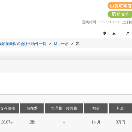
営業時間：
9:00 ~18:00 
浅沼産業株式会社の物件一覧
>
Ｍコーポ
>
21
専有面積
所在階
管理費・共益費
敷金
礼金
28.87㎡
2階
-
1ヶ月
0万円