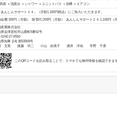
気有
洗面台
シャワー
ユニットバス
浴槽
エアコン
「あんしんサポート２４」（月額1,100円税込）にご加入いただきます。
会費:300円（月額） 除雪代:200円（月額） あんしんサポート２４:1,100円（
沼産業株式会社
島県会津若松市山鹿町6番62号
:0242-27-0550
県知事 (14) 第50068号
沼 文英 後藤 功二 小山 由美子 酒井 洋祐 市野 千香
このQRコードを読み取ることで、スマホでも物件情報を確認できま