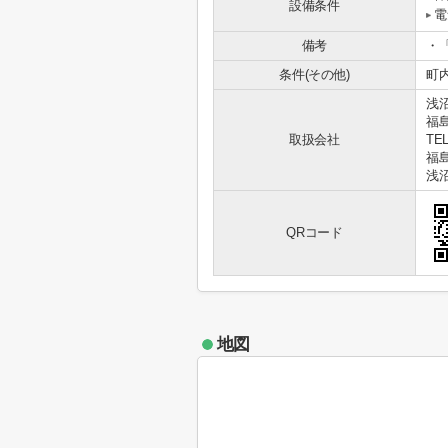
設備条件
電
備考
・
条件(その他)
町内
浅
福
取扱会社
TEL
福島
浅
QRコード
地図