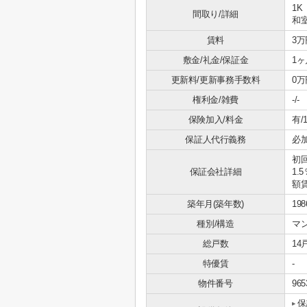
1K
間取り/詳細
和室
賃料
3万
敷金/礼金/保証金
1ヶ
更新料/更新事務手数料
0万
権利金/雑費
-/-
保険加入/料金
有/1
保証人代行義務
必
初回
保証会社詳細
1.
額賃
築年月(築年数)
19
種別/構造
マ
総戸数
14
特優賃
-
物件番号
965
保