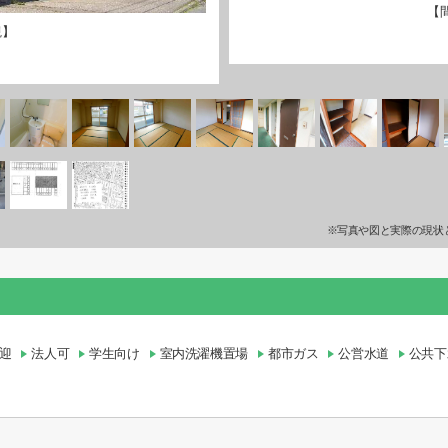
【
観】
※写真や図と実際の現状
迎
法人可
学生向け
室内洗濯機置場
都市ガス
公営水道
公共下