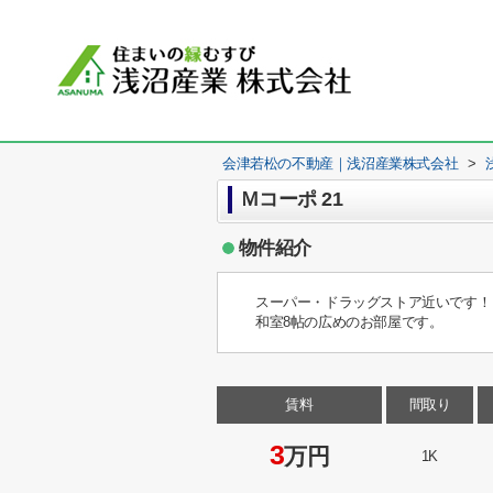
会津若松の不動産｜浅沼産業株式会社
>
Ｍコーポ 21
物件紹介
スーパー・ドラッグストア近いです！
和室8帖の広めのお部屋です。
賃料
間取り
3
万円
1K