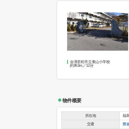
会津若松市立東山小学校
約953m／12分
物件概要
所在地
福
交通
磐