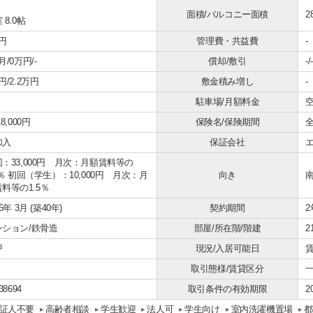
面積/バルコニー面積
2
 8.0帖
円
管理費・共益費
-
月/0万円/-
償却/敷引
-/-
円/2.2万円
敷金積み増し
-
駐車場/月額料金
空
8,000円
保険名/保険期間
加入
保証会社
：33,000円 月次：月額賃料等の
5％ 初回（学生）：10,000円 月次：月
向き
料等の1.5％
86年 3月 (築40年)
契約期間
2
ンション/鉄骨造
部屋/所在階/階建
2
戸
現況/入居可能日
賃
取引態様/賃貸区分
38694
取引条件の有効期限
2
証人不要
高齢者相談
学生歓迎
法人可
学生向け
室内洗濯機置場
都